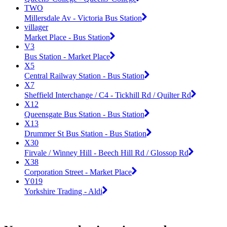
TWO
Millersdale Av - Victoria Bus Station
villager
Market Place - Bus Station
V3
Bus Station - Market Place
X5
Central Railway Station - Bus Station
X7
Sheffield Interchange / C4 - Tickhill Rd / Quilter Rd
X12
Queensgate Bus Station - Bus Station
X13
Drummer St Bus Station - Bus Station
X30
Firvale / Winney Hill - Beech Hill Rd / Glossop Rd
X38
Corporation Street - Market Place
Y019
Yorkshire Trading - Aldi