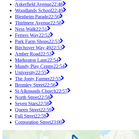
Askerfield Avenue
22:48
Woodlands School
22:49
Blenheim Parade
22:50
Thirlmere Avenue
22:50
Ness Walk
22:51
Ferrers Way
22:52
Park Farm Shops
22:53
Birchover Way 49
22:53
Amber Road
22:53
Markeaton Lane
22:54
Mundy Play Centre
22:54
University
22:55
The Jonty Farmer
22:55
Bromley Street
22:56
St Alkmunds Church
22:57
North Street
22:58
Seven Stars
22:58
Queen Street
22:59
Full Street
22:59
Corporation Street
23:00