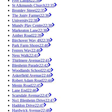
Five Lamps
22:34
St Alkmunds Church
22:35
Bromley Street
22:35
The Jonty Farmer
22:36
University
22:38
Mundy Play Centre
22:38
Markeaton Lane
22:38
Amber Road
22:39
Birchover Way 49
22:39
Park Farm Shops
22:40
Ferrers Way
22:40
Ness Walk
22:41
Thirlmere Avenue
22:41
Blenheim Parade
22:42
Woodlands School
22:42
Askerfield Avenue
22:44
Robert Adam Road
22:44
Menin Road
22:45
Lane End
22:46
Scarsdale Avenue
22:47
No1 Blenheim Drive
22:47
Haddon Drive
22:47
Hardwick Avenue
22:48