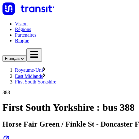
Vision
Régions
Partenaires
Blogue
Français
Royaume-Uni
East Midlands
First South Yorkshire
388
First South Yorkshire : bus 388
Horse Fair Green / Finkle St - Doncaster 