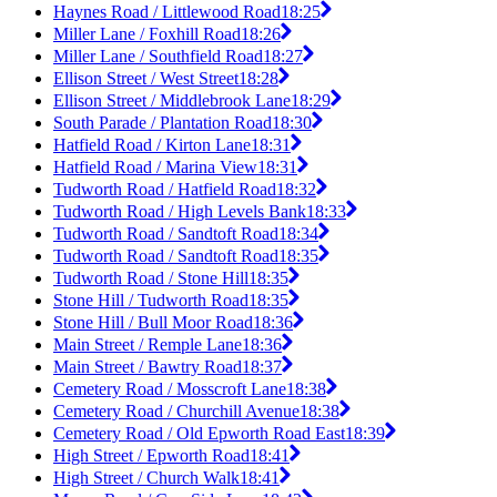
Haynes Road / Littlewood Road
18:25
Miller Lane / Foxhill Road
18:26
Miller Lane / Southfield Road
18:27
Ellison Street / West Street
18:28
Ellison Street / Middlebrook Lane
18:29
South Parade / Plantation Road
18:30
Hatfield Road / Kirton Lane
18:31
Hatfield Road / Marina View
18:31
Tudworth Road / Hatfield Road
18:32
Tudworth Road / High Levels Bank
18:33
Tudworth Road / Sandtoft Road
18:34
Tudworth Road / Sandtoft Road
18:35
Tudworth Road / Stone Hill
18:35
Stone Hill / Tudworth Road
18:35
Stone Hill / Bull Moor Road
18:36
Main Street / Remple Lane
18:36
Main Street / Bawtry Road
18:37
Cemetery Road / Mosscroft Lane
18:38
Cemetery Road / Churchill Avenue
18:38
Cemetery Road / Old Epworth Road East
18:39
High Street / Epworth Road
18:41
High Street / Church Walk
18:41