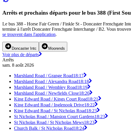
Arrêts et prochains départs pour le bus 388 (First So
Le bus 388 - Horse Fair Green / Finkle St - Doncaster Frenchgate Inte
termine à l'arrêt Doncaster Frenchgate Interchange / B2. Vous trouvere
se trouvent dans l'application
.
Doncaster Intc
Moorends
Voir plus de départs
Arrêts
sam. 8 août 2026
Marshland Road / Grange Road
18:17
Marshland Road / Alexandra Road
18:18
Marshland Road / Wembley Road
18:19
Marshland Road / Newfields Close
18:20
King Edward Road / Kings Court Road
18:21
King Edward Road / Inglenook Drive
18:22
King Edward Road / St Nicholas Road
18:23
St Nicholas Road / Mansion Court Gardens
18:23
St Nicholas Road / St Nicholas Mews
18:23
Church Balk / St Nicholas Road
18:24