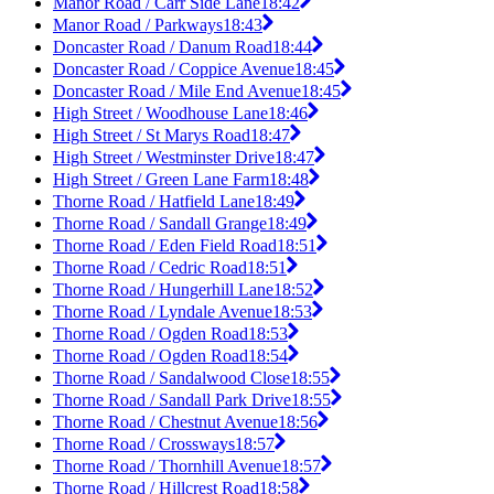
Manor Road / Carr Side Lane
18:42
Manor Road / Parkways
18:43
Doncaster Road / Danum Road
18:44
Doncaster Road / Coppice Avenue
18:45
Doncaster Road / Mile End Avenue
18:45
High Street / Woodhouse Lane
18:46
High Street / St Marys Road
18:47
High Street / Westminster Drive
18:47
High Street / Green Lane Farm
18:48
Thorne Road / Hatfield Lane
18:49
Thorne Road / Sandall Grange
18:49
Thorne Road / Eden Field Road
18:51
Thorne Road / Cedric Road
18:51
Thorne Road / Hungerhill Lane
18:52
Thorne Road / Lyndale Avenue
18:53
Thorne Road / Ogden Road
18:53
Thorne Road / Ogden Road
18:54
Thorne Road / Sandalwood Close
18:55
Thorne Road / Sandall Park Drive
18:55
Thorne Road / Chestnut Avenue
18:56
Thorne Road / Crossways
18:57
Thorne Road / Thornhill Avenue
18:57
Thorne Road / Hillcrest Road
18:58