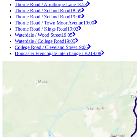
Thorne Road / Armthorpe Lane
18:58
Thorne Road / Zetland Road
18:59
Thorne Road / Zetland Road
19:00
Thorne Road / Town Moor Avenue
19:00
Thorne Road / Kings Road
19:02
Waterdale / Wood Street
19:05
Waterdale / College Road
19:05
College Road / Cleveland Street
19:06
Doncaster Frenchgate Interchange / B2
19:08