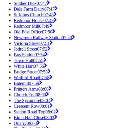
Soldier Dick
07:47
Dale Farm Dairy
07:47
St Johns Church
07:48
Redmoor House
07:48
Redmoor Mill
07:49
Old Post Office
07:50
Newtown Railway Station
07:50
Victoria Street
07:51
Jodrell Street
07:52
Bus Station
07:54
Town Hall
07:55
White Hart
07:56
Bridge Street
07:58
Watford Road
07:58
Batemill
07:59
Printers Arms
08:00
Church End
08:00
The Sycamore
08:01
Crescent Row
08:01
Station Road Top
08:02
Birch Hall Close
08:02
Quarry
08:03