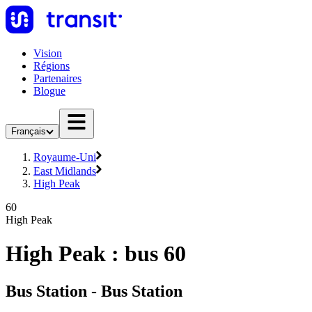
Vision
Régions
Partenaires
Blogue
Français
Royaume-Uni
East Midlands
High Peak
60
High Peak
High Peak : bus 60
Bus Station - Bus Station