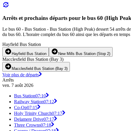
Arrêts et prochains départs pour le bus 60 (High Peak
Le bus 60 - Bus Station - Bus Station (High Peak) dessert 54 arrêts de 
du bus 60. L'horaire complet du bus 60 ainsi que les départs en temps 
Hayfield Bus Station
Hayfield Bus Station
New Mills Bus Station (Stop 2)
Macclesfield Bus Station (Bay 3)
Macclesfield Bus Station (Bay 3)
Voir plus de départs
Arrêts
ven. 7 août 2026
Bus Station
07:10
Railway Station
07:12
Co-Op
07:15
Holy Trinity Church
07:17
Delamere Drive
07:17
Three Crowns
07:18
George / Dragon
07:18