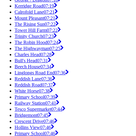
Kerridge Road
07:19
Calrofold Lane
07:21
Mount Pleasant
07:21
The Rising Sun
07:22
Tower Hill Farm
07:22
Trinity Church
07:23
The Robin Hood
07:24
The Highwayman
07:25
Charles Head
07:28
Bull's Head
07:31
Beech House
07:34
Linglongs Road End
07:36
Reddish Lane
07:36
Reddish Road
07:37
White Horse
07:38
Primary School
07:39
Railway Station
07:41
Tesco Supermarket
07:44
Bridgemont
07:45
Crescent Drive
07:46
Hollins View
07:46
Primary School
07:46