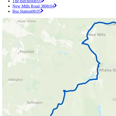
The Birches
08:03
New Mills Road 38
08:04
Bus Station
08:05