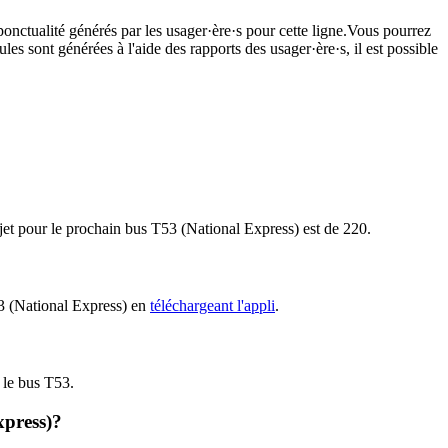
ponctualité générés par les usager·ère·s pour cette ligne.Vous pourrez
les sont générées à l'aide des rapports des usager·ère·s, il est possible
ajet pour le prochain bus T53 (National Express) est de 220.
T53 (National Express) en
téléchargeant l'appli
.
r le bus T53.
xpress)?