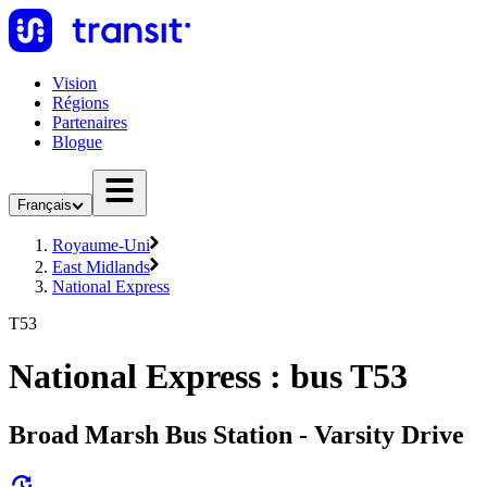
Vision
Régions
Partenaires
Blogue
Français
Royaume-Uni
East Midlands
National Express
T53
National Express : bus T53
Broad Marsh Bus Station - Varsity Drive