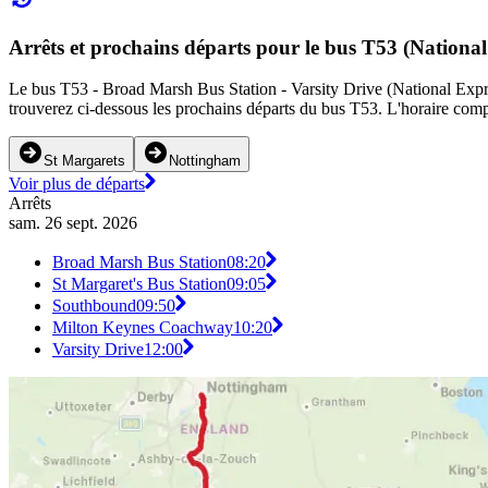
Arrêts et prochains départs pour le bus T53 (National
Le bus T53 - Broad Marsh Bus Station - Varsity Drive (National Express
trouverez ci-dessous les prochains départs du bus T53. L'horaire compl
St Margarets
Nottingham
Voir plus de départs
Arrêts
sam. 26 sept. 2026
Broad Marsh Bus Station
08:20
St Margaret's Bus Station
09:05
Southbound
09:50
Milton Keynes Coachway
10:20
Varsity Drive
12:00