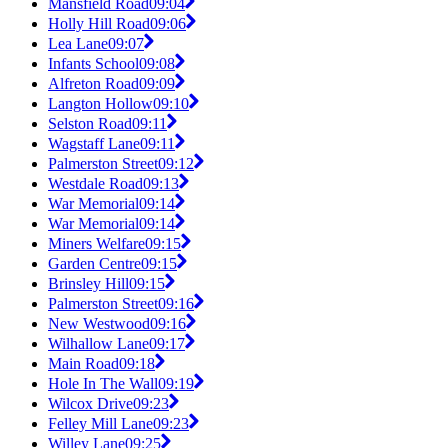
Mansfield Road
09:04
Holly Hill Road
09:06
Lea Lane
09:07
Infants School
09:08
Alfreton Road
09:09
Langton Hollow
09:10
Selston Road
09:11
Wagstaff Lane
09:11
Palmerston Street
09:12
Westdale Road
09:13
War Memorial
09:14
War Memorial
09:14
Miners Welfare
09:15
Garden Centre
09:15
Brinsley Hill
09:15
Palmerston Street
09:16
New Westwood
09:16
Wilhallow Lane
09:17
Main Road
09:18
Hole In The Wall
09:19
Wilcox Drive
09:23
Felley Mill Lane
09:23
Willey Lane
09:25