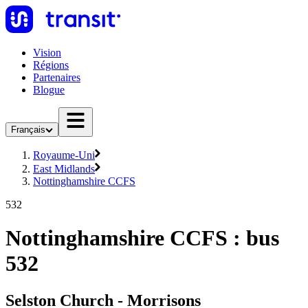
Vision
Régions
Partenaires
Blogue
Français
Royaume-Uni
East Midlands
Nottinghamshire CCFS
532
Nottinghamshire CCFS : bus
532
Selston Church - Morrisons