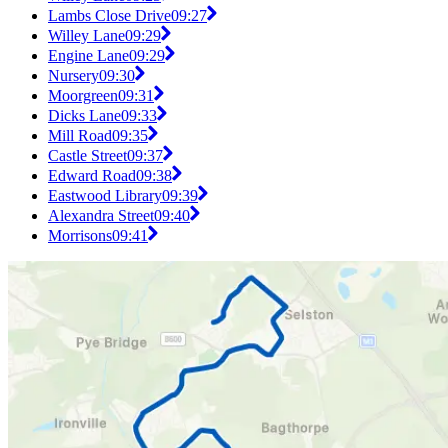
Lambs Close Drive
09:27
Willey Lane
09:29
Engine Lane
09:29
Nursery
09:30
Moorgreen
09:31
Dicks Lane
09:33
Mill Road
09:35
Castle Street
09:37
Edward Road
09:38
Eastwood Library
09:39
Alexandra Street
09:40
Morrisons
09:41