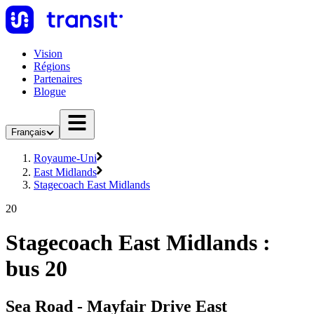
Vision
Régions
Partenaires
Blogue
Français
Royaume-Uni
East Midlands
Stagecoach East Midlands
20
Stagecoach East Midlands :
bus 20
Sea Road - Mayfair Drive East