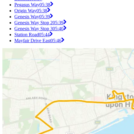
Pegasus Way
05:38
Origin Way
05:38
Genesis Way
05:39
Genesis Way Stop 2
05:39
Genesis Way Stop 3
05:40
Station Road
05:44
Mayfair Drive East
05:46