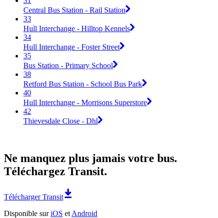
31
Central Bus Station - Rail Station
33
Hull Interchange - Hilltop Kennels
34
Hull Interchange - Foster Street
35
Bus Station - Primary School
38
Retford Bus Station - School Bus Park
40
Hull Interchange - Morrisons Superstore
42
Thievesdale Close - Dhl
Ne manquez plus jamais votre bus.
Téléchargez Transit.
Télécharger Transit
Disponible sur
iOS
et
Android