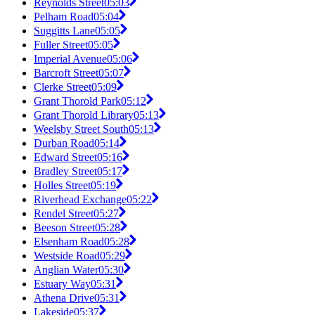
Reynolds Street
05:03
Pelham Road
05:04
Suggitts Lane
05:05
Fuller Street
05:05
Imperial Avenue
05:06
Barcroft Street
05:07
Clerke Street
05:09
Grant Thorold Park
05:12
Grant Thorold Library
05:13
Weelsby Street South
05:13
Durban Road
05:14
Edward Street
05:16
Bradley Street
05:17
Holles Street
05:19
Riverhead Exchange
05:22
Rendel Street
05:27
Beeson Street
05:28
Elsenham Road
05:28
Westside Road
05:29
Anglian Water
05:30
Estuary Way
05:31
Athena Drive
05:31
Lakeside
05:37