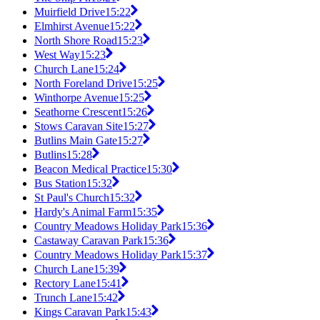
Muirfield Drive
15:22
Elmhirst Avenue
15:22
North Shore Road
15:23
West Way
15:23
Church Lane
15:24
North Foreland Drive
15:25
Winthorpe Avenue
15:25
Seathorne Crescent
15:26
Stows Caravan Site
15:27
Butlins Main Gate
15:27
Butlins
15:28
Beacon Medical Practice
15:30
Bus Station
15:32
St Paul's Church
15:32
Hardy's Animal Farm
15:35
Country Meadows Holiday Park
15:36
Castaway Caravan Park
15:36
Country Meadows Holiday Park
15:37
Church Lane
15:39
Rectory Lane
15:41
Trunch Lane
15:42
Kings Caravan Park
15:43