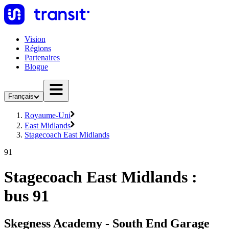
Vision
Régions
Partenaires
Blogue
Français
Royaume-Uni
East Midlands
Stagecoach East Midlands
91
Stagecoach East Midlands :
bus 91
Skegness Academy - South End Garage