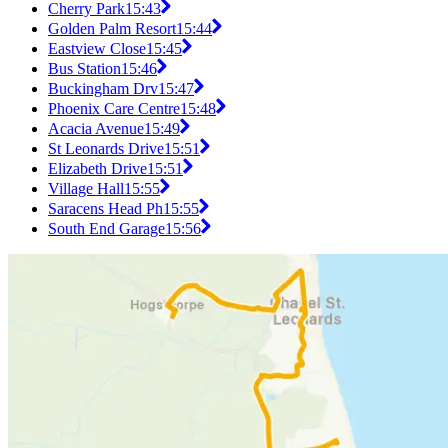
Cherry Park
15:43
Golden Palm Resort
15:44
Eastview Close
15:45
Bus Station
15:46
Buckingham Drv
15:47
Phoenix Care Centre
15:48
Acacia Avenue
15:49
St Leonards Drive
15:51
Elizabeth Drive
15:51
Village Hall
15:55
Saracens Head Ph
15:55
South End Garage
15:56