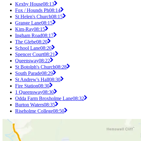
Kexby House
08:13
Fox / Hounds Ph
08:14
St Helen's Church
08:15
Grange Lane
08:15
Kim-Ray
08:15
Ingham Road
08:17
The Glebe
08:20
School Lane
08:20
Spencer Court
08:21
Queensway
08:22
St Botolph's Church
08:28
South Parade
08:29
St Andrew's Hall
08:30
Fire Station
08:30
1 Queensway
08:30
Odda Farm Broxholme Lane
08:32
Burton Waters
08:35
Riseholme College
08:50