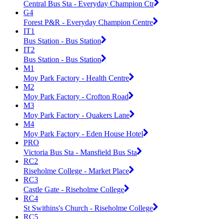
Central Bus Sta - Everyday Champion Ctr
G4
Forest P&R - Everyday Champion Centre
IT1
Bus Station - Bus Station
IT2
Bus Station - Bus Station
M1
Moy Park Factory - Health Centre
M2
Moy Park Factory - Crofton Road
M3
Moy Park Factory - Quakers Lane
M4
Moy Park Factory - Eden House Hotel
PRO
Victoria Bus Sta - Mansfield Bus Sta
RC2
Riseholme College - Market Place
RC3
Castle Gate - Riseholme College
RC4
St Swithins's Church - Riseholme College
RC5