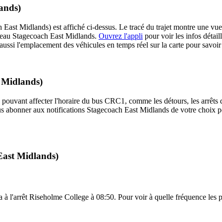
ands)
ast Midlands) est affiché ci-dessus. Le tracé du trajet montre une vue
éseau Stagecoach East Midlands.
Ouvrez l'appli
pour voir les infos détaillé
aussi l'emplacement des véhicules en temps réel sur la carte pour savoir
t Midlands)
 pouvant affecter l'horaire du bus CRC1, comme les détours, les arrêts dé
us abonner aux notifications Stagecoach East Midlands de votre choix po
East Midlands)
à l'arrêt Riseholme College à 08:50. Pour voir à quelle fréquence les pro