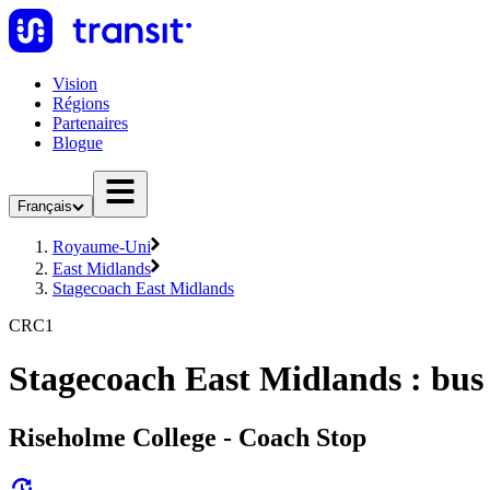
Vision
Régions
Partenaires
Blogue
Français
Royaume-Uni
East Midlands
Stagecoach East Midlands
CRC1
Stagecoach East Midlands : bu
Riseholme College - Coach Stop