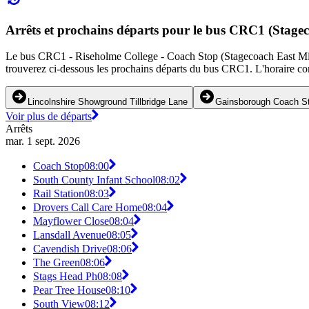
Arrêts et prochains départs pour le bus CRC1 (Stage
Le bus CRC1 - Riseholme College - Coach Stop (Stagecoach East Midlan
trouverez ci-dessous les prochains départs du bus CRC1. L'horaire co
Lincolnshire Showground Tillbridge Lane
Gainsborough Coach S
Voir plus de départs
Arrêts
mar. 1 sept. 2026
Coach Stop
08:00
South County Infant School
08:02
Rail Station
08:03
Drovers Call Care Home
08:04
Mayflower Close
08:04
Lansdall Avenue
08:05
Cavendish Drive
08:06
The Green
08:06
Stags Head Ph
08:08
Pear Tree House
08:10
South View
08:12