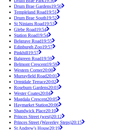
Drum Brae Park
19:50
Drum Brae Gardens
19:50
Templeland Road
19:51
Drum Brae South
19:52
St Ninians Road
19:53
Glebe Road
19:54
Station Road
19:54
Belgrave Road
19:55
Edinburgh Zoo
19:57
Pinkhill
19:57
Balgreen Road
19:59
Belmont Crescent
19:59
Western Corner
20:00
Murrayfield Road
20:01
Ormidale Terrace
20:02
Roseburn Gardens
20:03
Wester Coates
20:04
Magdala Crescent
20:05
Haymarket Station
20:06
Shandwick Place
20:10
Princes Street (west)
20:12
Princes Street (Waverley Steps)
20:15
St Andrew's House
20:19