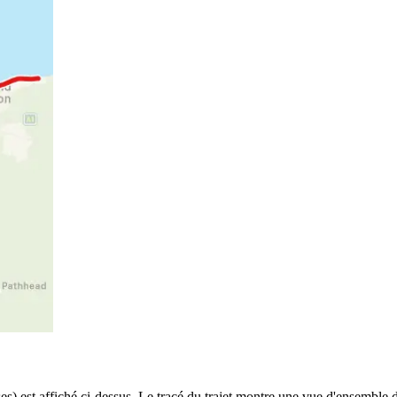
) est affiché ci-dessus. Le tracé du trajet montre une vue d'ensemble d