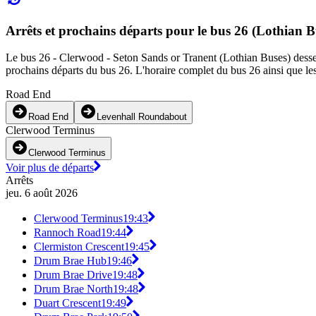
Arrêts et prochains départs pour le bus 26 (Lothian B
Le bus 26 - Clerwood - Seton Sands or Tranent (Lothian Buses) dessert
prochains départs du bus 26. L'horaire complet du bus 26 ainsi que les
Road End
Road End
Levenhall Roundabout
Clerwood Terminus
Clerwood Terminus
Voir plus de départs
Arrêts
jeu. 6 août 2026
Clerwood Terminus
19:43
Rannoch Road
19:44
Clermiston Crescent
19:45
Drum Brae Hub
19:46
Drum Brae Drive
19:48
Drum Brae North
19:48
Duart Crescent
19:49