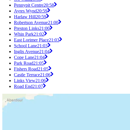
Pennypit Centre
20:58
Ayres Wynd
20:59
Harlaw Hill
20:59
Robertson Avenue
21:00
Preston Links
21:00
Whin Park
21:02
East Lorimer Place
21:03
School Lane
21:03
Inglis Avenue
21:04
Cope Lane
21:04
Park Road
21:05
Fishers Road
21:05
Castle Terrace
21:06
Links View
21:06
Road End
21:07