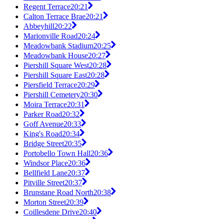
Regent Terrace
20:21
Calton Terrace Brae
20:21
Abbeyhill
20:22
Marionville Road
20:24
Meadowbank Stadium
20:25
Meadowbank House
20:27
Piershill Square West
20:28
Piershill Square East
20:28
Piersfield Terrace
20:29
Piershill Cemetery
20:30
Moira Terrace
20:31
Parker Road
20:32
Goff Avenue
20:33
King's Road
20:34
Bridge Street
20:35
Portobello Town Hall
20:36
Windsor Place
20:36
Bellfield Lane
20:37
Pitville Street
20:37
Brunstane Road North
20:38
Morton Street
20:39
Coillesdene Drive
20:40