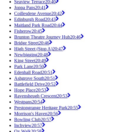
Seaview Terrace
20:40
Joppa Pans
20:41
Coillesdene Avenue
20:42
Edinburgh Road
20:43
Maitland Park Road
20:44
Fisherow
20:45
Brunton Theatre Journey Hub
20:46
Bridge Street
20:46
High Street (Stop A)
20:47
Newbigging
20:48
King Street
20:49
Park Lane
20:50
Edenhall Road
20:51
Ashgrove South
20:51
Battlefield Drive
20:52
Hope Place
20:53
Ravensheugh Crescent
20:53
Westpans
20:54
Prestongrange Heritage Park
20:55
Morrison's Haven
20:56
Bowling Club
20:57
Inchview
20:57
Ox Walk
20:58