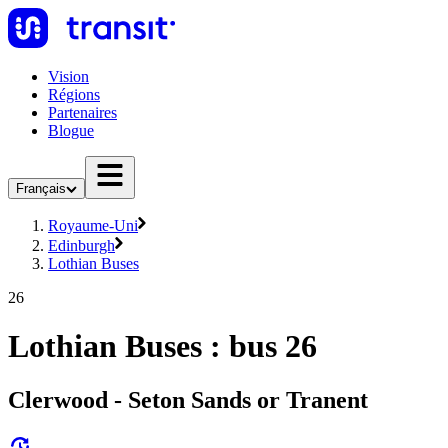
Vision
Régions
Partenaires
Blogue
Français
Royaume-Uni
Edinburgh
Lothian Buses
26
Lothian Buses : bus 26
Clerwood - Seton Sands or Tranent