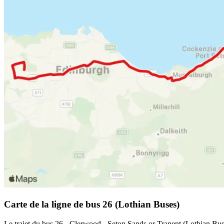
Carte de la ligne de bus 26 (Lothian Buses)
Le trajet du bus 26 - Clerwood - Seton Sands or Tranent (Lothian Buses