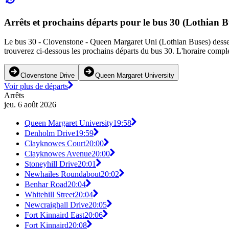
Arrêts et prochains départs pour le bus 30 (Lothian B
Le bus 30 - Clovenstone - Queen Margaret Uni (Lothian Buses) dessert 
trouverez ci-dessous les prochains départs du bus 30. L'horaire comple
Clovenstone Drive
Queen Margaret University
Voir plus de départs
Arrêts
jeu. 6 août 2026
Queen Margaret University
19:58
Denholm Drive
19:59
Clayknowes Court
20:00
Clayknowes Avenue
20:00
Stoneyhill Drive
20:01
Newhailes Roundabout
20:02
Benhar Road
20:04
Whitehill Street
20:04
Newcraighall Drive
20:05
Fort Kinnaird East
20:06
Fort Kinnaird
20:08