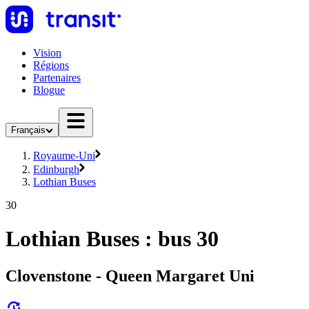
Vision
Régions
Partenaires
Blogue
Français
Royaume-Uni
Edinburgh
Lothian Buses
30
Lothian Buses : bus 30
Clovenstone - Queen Margaret Uni