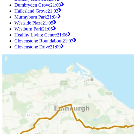
Dumbryden Grove
21:03
Hailesland Grove
21:03
Murrayburn Park
21:04
Westside Plaza
21:05
Westburn Park
21:05
Healthy Living Centre
21:06
Clovenstone Roundabout
21:07
Clovenstone Drive
21:09