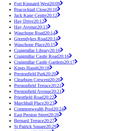
Fort Kinnaird West
20:09
Peacocktail Close
20:10
Jack Kane Centre
20:12
Hay Drive
20:12
Hay Avenue
20:13
Wauchope Road
20:14
Greendykes Road
20:14
Wauchope Place
20:15
Craigmillar Library
20:16
Craigmillar Castle Road
20:16
Craigmillar Castle Gardens
20:17
Kings Haugh
20:18
Prestonfield Park
20:20
Clearburn Crescent
20:20
Prestonfield Terrace
20:21
Prestonfield Avenue
20:21
Priestfield Road
20:22
Marchhall Place
20:23
Commonwealth Pool
20:24
East Preston Street
20:26
Bernard Terrace
20:27
St Patrick Square
20:29