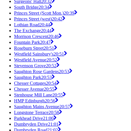
Surgeons' Hall
20:32
South Bridge
20:34
Princes Street (Scott Mon.)
20:39
Princes Street (west)
20:42
Lothian Road
20:44
The Exchange
20:44
Morrison Crescent
20:46
Fountain Park
20:47
Roseburn Street
20:51
Westfield Sainsbury's
20:51
Westfield Avenue
20:52
Stevenson Grove
20:52
Saughton Rose Gardens
20:53
Saughton Park
20:53
Chesser Cottages
20:54
Chesser Avenue
20:55
Stenhouse Mill Lane
20:55
HMP Edinburgh
20:56
Saughton Mains Avenue
20:57
Longstone Terrace
20:58
Parkhead Drive
21:00
Dumbryden Drive
21:01
Dumbryden Road
21:02