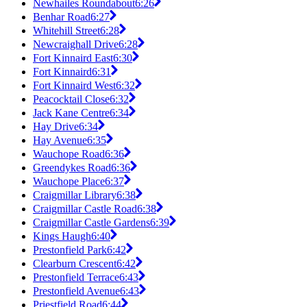
Newhailes Roundabout
6:26
Benhar Road
6:27
Whitehill Street
6:28
Newcraighall Drive
6:28
Fort Kinnaird East
6:30
Fort Kinnaird
6:31
Fort Kinnaird West
6:32
Peacocktail Close
6:32
Jack Kane Centre
6:34
Hay Drive
6:34
Hay Avenue
6:35
Wauchope Road
6:36
Greendykes Road
6:36
Wauchope Place
6:37
Craigmillar Library
6:38
Craigmillar Castle Road
6:38
Craigmillar Castle Gardens
6:39
Kings Haugh
6:40
Prestonfield Park
6:42
Clearburn Crescent
6:42
Prestonfield Terrace
6:43
Prestonfield Avenue
6:43
Priestfield Road
6:44