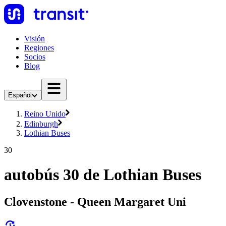
Visión
Regiones
Socios
Blog
Español
Reino Unido
Edinburgh
Lothian Buses
30
autobús 30 de Lothian Buses
Clovenstone - Queen Margaret Uni