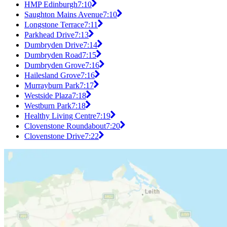
HMP Edinburgh
7:10
Saughton Mains Avenue
7:10
Longstone Terrace
7:11
Parkhead Drive
7:13
Dumbryden Drive
7:14
Dumbryden Road
7:15
Dumbryden Grove
7:16
Hailesland Grove
7:16
Murrayburn Park
7:17
Westside Plaza
7:18
Westburn Park
7:18
Healthy Living Centre
7:19
Clovenstone Roundabout
7:20
Clovenstone Drive
7:22