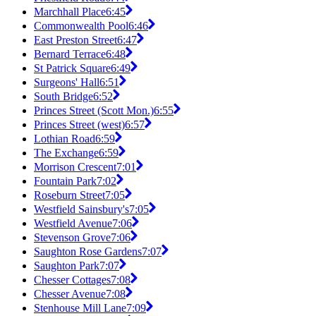
Marchhall Place
6:45
Commonwealth Pool
6:46
East Preston Street
6:47
Bernard Terrace
6:48
St Patrick Square
6:49
Surgeons' Hall
6:51
South Bridge
6:52
Princes Street (Scott Mon.)
6:55
Princes Street (west)
6:57
Lothian Road
6:59
The Exchange
6:59
Morrison Crescent
7:01
Fountain Park
7:02
Roseburn Street
7:05
Westfield Sainsbury's
7:05
Westfield Avenue
7:06
Stevenson Grove
7:06
Saughton Rose Gardens
7:07
Saughton Park
7:07
Chesser Cottages
7:08
Chesser Avenue
7:08
Stenhouse Mill Lane
7:09