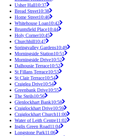
Usher Hall
10:37
Bread Street
10:38
Home Street
10:40
Whitehouse Loan
10:42
Bruntsfield Place
10:44
Holy Corner
10:45
Churchhill
10:47
Springvalley Gardens
10:49
Morningside Station
10:51
Morningside Drive
10:52
Dalhousie Terrace
10:52
St Fillans Terrace
10:53
St Clair Terrace
10:54
Craiglea Drive
10:54
Greenbank Drive
10:55
The Steils
10:56
Glenlockhart Bank
10:58
Craiglockhart Drive
10:59
Craiglockhart Church
11:00
Water of Leith Centre
11:02
Inglis Green Road
11:04
Longstone Park
11:06