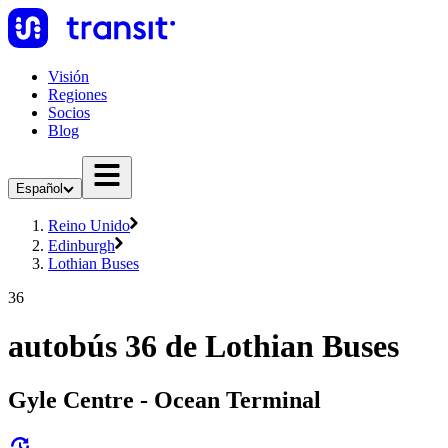
Visión
Regiones
Socios
Blog
Español
Reino Unido
Edinburgh
Lothian Buses
36
autobús 36 de Lothian Buses
Gyle Centre - Ocean Terminal