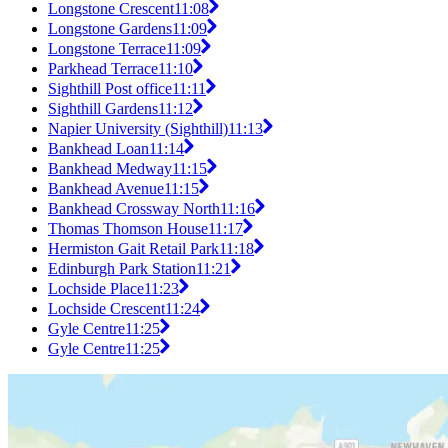
Longstone Crescent
11:08
Longstone Gardens
11:09
Longstone Terrace
11:09
Parkhead Terrace
11:10
Sighthill Post office
11:11
Sighthill Gardens
11:12
Napier University (Sighthill)
11:13
Bankhead Loan
11:14
Bankhead Medway
11:15
Bankhead Avenue
11:15
Bankhead Crossway North
11:16
Thomas Thomson House
11:17
Hermiston Gait Retail Park
11:18
Edinburgh Park Station
11:21
Lochside Place
11:23
Lochside Crescent
11:24
Gyle Centre
11:25
Gyle Centre
11:25