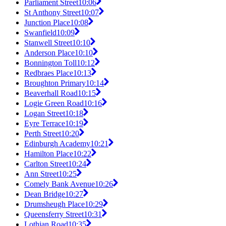
Parliament Street
10:06
St Anthony Street
10:07
Junction Place
10:08
Swanfield
10:09
Stanwell Street
10:10
Anderson Place
10:10
Bonnington Toll
10:12
Redbraes Place
10:13
Broughton Primary
10:14
Beaverhall Road
10:15
Logie Green Road
10:16
Logan Street
10:18
Eyre Terrace
10:19
Perth Street
10:20
Edinburgh Academy
10:21
Hamilton Place
10:22
Carlton Street
10:24
Ann Street
10:25
Comely Bank Avenue
10:26
Dean Bridge
10:27
Drumsheugh Place
10:29
Queensferry Street
10:31
Lothian Road
10:35