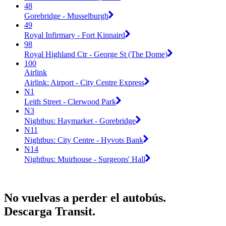
48
Gorebridge - Musselburgh
49
Royal Infirmary - Fort Kinnaird
98
Royal Highland Ctr - George St (The Dome)
100
Airlink
Airlink: Airport - City Centre Express
N1
Leith Street - Clerwood Park
N3
Nightbus: Haymarket - Gorebridge
N11
Nightbus: City Centre - Hyvots Bank
N14
Nightbus: Muirhouse - Surgeons' Hall
No vuelvas a perder el autobús.
Descarga Transit.