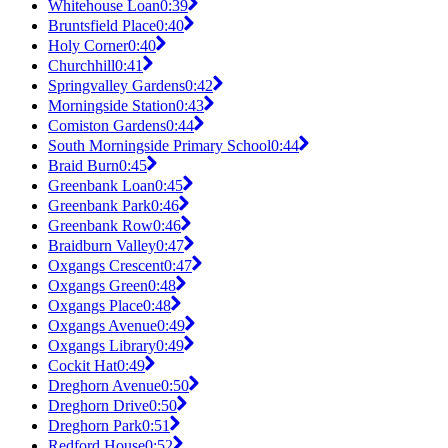
Whitehouse Loan
0:39
Bruntsfield Place
0:40
Holy Corner
0:40
Churchhill
0:41
Springvalley Gardens
0:42
Morningside Station
0:43
Comiston Gardens
0:44
South Morningside Primary School
0:44
Braid Burn
0:45
Greenbank Loan
0:45
Greenbank Park
0:46
Greenbank Row
0:46
Braidburn Valley
0:47
Oxgangs Crescent
0:47
Oxgangs Green
0:48
Oxgangs Place
0:48
Oxgangs Avenue
0:49
Oxgangs Library
0:49
Cockit Hat
0:49
Dreghorn Avenue
0:50
Dreghorn Drive
0:50
Dreghorn Park
0:51
Redford House
0:52