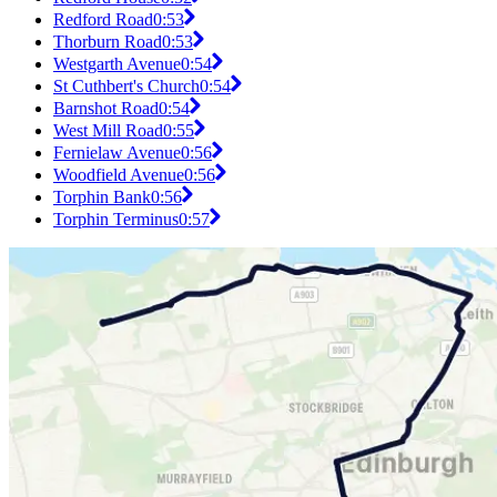
Redford Road
0:53
Thorburn Road
0:53
Westgarth Avenue
0:54
St Cuthbert's Church
0:54
Barnshot Road
0:54
West Mill Road
0:55
Fernielaw Avenue
0:56
Woodfield Avenue
0:56
Torphin Bank
0:56
Torphin Terminus
0:57