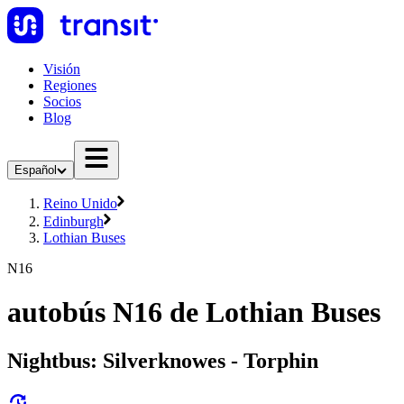
Visión
Regiones
Socios
Blog
Español
Reino Unido
Edinburgh
Lothian Buses
N16
autobús N16 de Lothian Buses
Nightbus: Silverknowes - Torphin