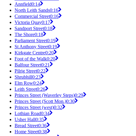
Annfield
0:14
North Leith Sands
0:16
Commercial Street
0:16
Victoria Quay
0:17
Sandport Street
0:18
The Shore
0:18
Parliament Street
0:19
St Anthony Street
0:19
Kirkgate Centre
0:20
Foot of the Walk
0:20
Balfour Street
0:21
Pilrig Street
0:22
Shrubhill
0:23
Elm Row
0:24
Leith Street
0:26
Princes Street (Waverley Steps)
0:29
Princes Street (Scott Mon.)
0:30
Princes Street (west)
0:32
Lothian Road
0:34
Usher Hall
0:35
Bread Street
0:36
Home Street
0:38