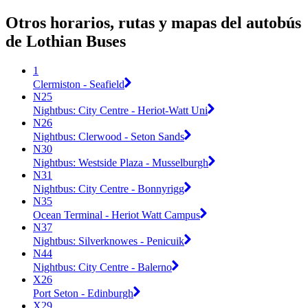
Otros horarios, rutas y mapas del autobús
de Lothian Buses
1
Clermiston - Seafield
N25
Nightbus: City Centre - Heriot-Watt Uni
N26
Nightbus: Clerwood - Seton Sands
N30
Nightbus: Westside Plaza - Musselburgh
N31
Nightbus: City Centre - Bonnyrigg
N35
Ocean Terminal - Heriot Watt Campus
N37
Nightbus: Silverknowes - Penicuik
N44
Nightbus: City Centre - Balerno
X26
Port Seton - Edinburgh
X29