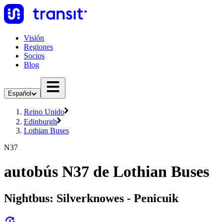
Visión
Regiones
Socios
Blog
Español
Reino Unido
Edinburgh
Lothian Buses
N37
autobús N37 de Lothian Buses
Nightbus: Silverknowes - Penicuik