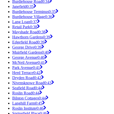
Burdiehouse Road
0:34
Janefield
0:35
Burdiehouse Terminus
0:35
Burdiehouse Village
0:36
Lang Loan
0:37
Retail Park
0:38
Mayshade Road
0:38
Hawthorn Gardens
0:39
Edgefield Road
0:39
George Drive
0:39
Muirfield Gardens
0:40
George Avenue
0:40
McNeil Avenue
0:41
Park Avenue
0:41
Herd Terrace
0:42
Dryden Road
0:42
Nivensknowe Road
0:43
Seafield Road
0:44
Roslin Road
0:44
Bilston Cottages
0:44
Langhill Farm
0:45
Roslin Institute
0:46
Springfield Place
0:46