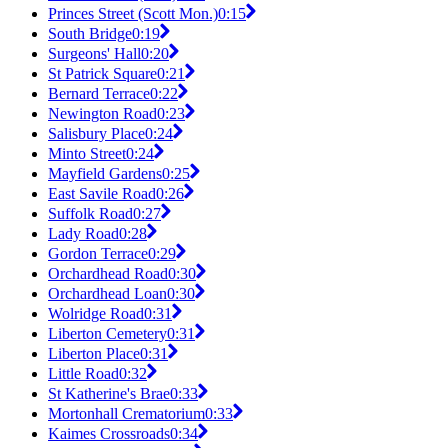
Princes Street (Scott Mon.)
0:15
South Bridge
0:19
Surgeons' Hall
0:20
St Patrick Square
0:21
Bernard Terrace
0:22
Newington Road
0:23
Salisbury Place
0:24
Minto Street
0:24
Mayfield Gardens
0:25
East Savile Road
0:26
Suffolk Road
0:27
Lady Road
0:28
Gordon Terrace
0:29
Orchardhead Road
0:30
Orchardhead Loan
0:30
Wolridge Road
0:31
Liberton Cemetery
0:31
Liberton Place
0:31
Little Road
0:32
St Katherine's Brae
0:33
Mortonhall Crematorium
0:33
Kaimes Crossroads
0:34