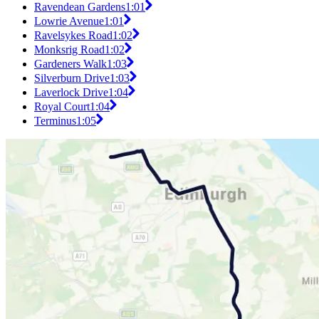
Ravendean Gardens
1:01
Lowrie Avenue
1:01
Ravelsykes Road
1:02
Monksrig Road
1:02
Gardeners Walk
1:03
Silverburn Drive
1:03
Laverlock Drive
1:04
Royal Court
1:04
Terminus
1:05