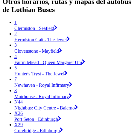
Otros horarios, rutas y mapas del autobús
de Lothian Buses
1
Clermiston - Seafield
2
Hermiston Gait - The Jewel
3
Clovenstone - Mayfield
4
Fairmilehead - Queen Margaret Uni
5
Hunter's Tryst - The Jewel
7
Newhaven - Royal Infirmary
8
Muirhouse - Royal Infirmary
N44
Nightbus: City Centre - Balerno
X26
Port Seton - Edinburgh
X29
Gorebridge - Edinburgh