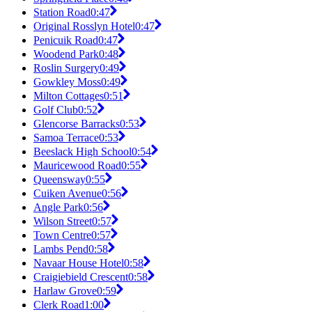
Station Road
0:47
Original Rosslyn Hotel
0:47
Penicuik Road
0:47
Woodend Park
0:48
Roslin Surgery
0:49
Gowkley Moss
0:49
Milton Cottages
0:51
Golf Club
0:52
Glencorse Barracks
0:53
Samoa Terrace
0:53
Beeslack High School
0:54
Mauricewood Road
0:55
Queensway
0:55
Cuiken Avenue
0:56
Angle Park
0:56
Wilson Street
0:57
Town Centre
0:57
Lambs Pend
0:58
Navaar House Hotel
0:58
Craigiebield Crescent
0:58
Harlaw Grove
0:59
Clerk Road
1:00