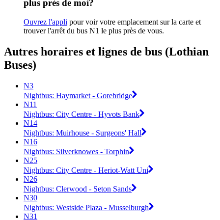
plus près de moi?
Ouvrez l'appli
pour voir votre emplacement sur la carte et
trouver l'arrêt du bus N1 le plus près de vous.
Autres horaires et lignes de bus (Lothian
Buses)
N3
Nightbus: Haymarket - Gorebridge
N11
Nightbus: City Centre - Hyvots Bank
N14
Nightbus: Muirhouse - Surgeons' Hall
N16
Nightbus: Silverknowes - Torphin
N25
Nightbus: City Centre - Heriot-Watt Uni
N26
Nightbus: Clerwood - Seton Sands
N30
Nightbus: Westside Plaza - Musselburgh
N31