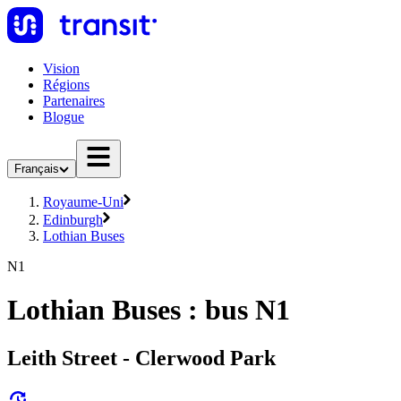
Vision
Régions
Partenaires
Blogue
Français
Royaume-Uni
Edinburgh
Lothian Buses
N1
Lothian Buses : bus N1
Leith Street - Clerwood Park