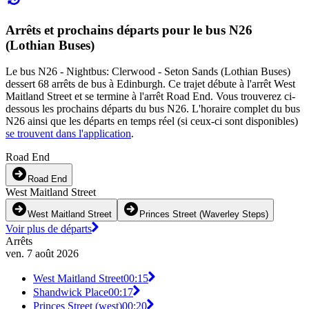
Arrêts et prochains départs pour le bus N26
(Lothian Buses)
Le bus N26 - Nightbus: Clerwood - Seton Sands (Lothian Buses)
dessert 68 arrêts de bus à Edinburgh. Ce trajet débute à l'arrêt West
Maitland Street et se termine à l'arrêt Road End. Vous trouverez ci-
dessous les prochains départs du bus N26. L'horaire complet du bus
N26 ainsi que les départs en temps réel (si ceux-ci sont disponibles)
se trouvent dans l'application
.
Road End
Road End
West Maitland Street
West Maitland Street
Princes Street (Waverley Steps)
Voir plus de départs
Arrêts
ven. 7 août 2026
West Maitland Street
00:15
Shandwick Place
00:17
Princes Street (west)
00:20