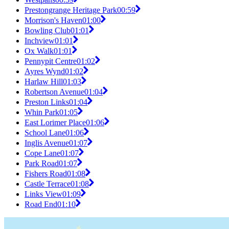
Prestongrange Heritage Park
00:59
Morrison's Haven
01:00
Bowling Club
01:01
Inchview
01:01
Ox Walk
01:01
Pennypit Centre
01:02
Ayres Wynd
01:02
Harlaw Hill
01:03
Robertson Avenue
01:04
Preston Links
01:04
Whin Park
01:05
East Lorimer Place
01:06
School Lane
01:06
Inglis Avenue
01:07
Cope Lane
01:07
Park Road
01:07
Fishers Road
01:08
Castle Terrace
01:08
Links View
01:09
Road End
01:10