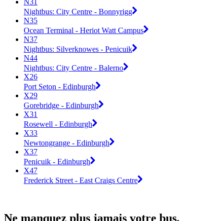
N31
Nightbus: City Centre - Bonnyrigg
N35
Ocean Terminal - Heriot Watt Campus
N37
Nightbus: Silverknowes - Penicuik
N44
Nightbus: City Centre - Balerno
X26
Port Seton - Edinburgh
X29
Gorebridge - Edinburgh
X31
Rosewell - Edinburgh
X33
Newtongrange - Edinburgh
X37
Penicuik - Edinburgh
X47
Frederick Street - East Craigs Centre
Ne manquez plus jamais votre bus.