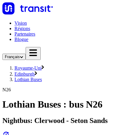
Vision
Régions
Partenaires
Blogue
Français
Royaume-Uni
Edinburgh
Lothian Buses
N26
Lothian Buses : bus N26
Nightbus: Clerwood - Seton Sands