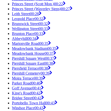
Princes Street (Scott Mon.)
00:22
Princes Street (Waverley Steps)
00:27
Leith Street
00:28
Leopold Place
00:32
Brunswick Street
00:32
Wellington Street
00:33
Brunton Place
00:33
Abbeyhill
00:34
Marionville Road
00:35
Meadowbank Stadium
00:35
Meadowbank House
00:37
Piershill Square West
00:37
Piershill Square East
00:38
Piersfield Terrace
00:38
Piershill Cemetery
00:39
Moira Terrace
00:39
Parker Road
00:40
Goff Avenue
00:41
King's Road
00:42
Bridge Street
00:42
Portobello Town Hall
00:43
Windsor Place
00:43