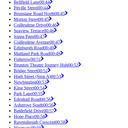
Bellfield Lane
00:44
Pitville Street
00:44
Brunstane Road North
00:45
Morton Street
00:45
Coillesdene Drive
00:46
Seaview Terrace
00:46
Joppa Pans
00:47
Coillesdene Avenue
00:47
Edinburgh Road
00:49
Maitland Park Road
00:49
Fisherow
00:51
Brunton Theatre Journey Hub
00:52
Bridge Street
00:52
High Street (Stop A)
00:53
Newbigging
00:53
King Street
00:54
Park Lane
00:55
Edenhall Road
00:56
Ashgrove South
00:56
Battlefield Drive
00:57
Hope Place
00:58
Ravensheugh Crescent
00:58
Westpans
00:59