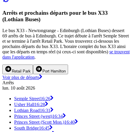
Arrêts et prochains départs pour le bus X33
(Lothian Buses)
Le bus X33 - Newtongrange - Edinburgh (Lothian Buses) dessert
69 arrêts de bus à Edinburgh. Ce trajet débute à l'arrêt Semple Street
et se termine à l'arrêt Retail Park. Vous trouverez ci-dessous les
prochains départs du bus X33. L'horaire complet du bus X33 ainsi
que les départs en temps réel (si ceux-ci sont disponibles)
se trouvent
dans l'application
.
Retail Park
Port Hamilton
Voir plus de départs
Arrêts
lun. 10 août 2026
Semple Street
16:26
Usher Hall
16:28
Lothian Road
16:31
Princes Street (west)
16:34
Princes Street (Scott Mon.)
16:40
South Bridge
16:45