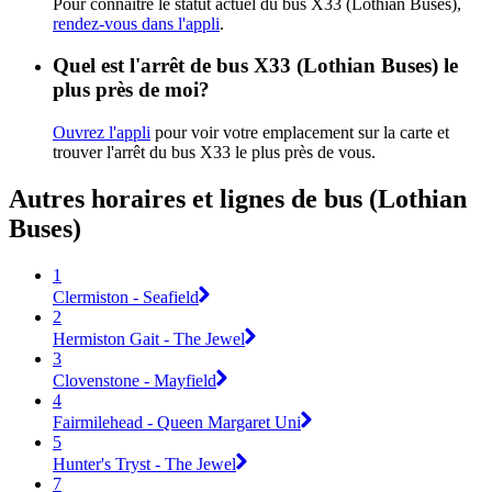
Pour connaître le statut actuel du bus X33 (Lothian Buses),
rendez-vous dans l'appli
.
Quel est l'arrêt de bus X33 (Lothian Buses) le
plus près de moi?
Ouvrez l'appli
pour voir votre emplacement sur la carte et
trouver l'arrêt du bus X33 le plus près de vous.
Autres horaires et lignes de bus (Lothian
Buses)
1
Clermiston - Seafield
2
Hermiston Gait - The Jewel
3
Clovenstone - Mayfield
4
Fairmilehead - Queen Margaret Uni
5
Hunter's Tryst - The Jewel
7