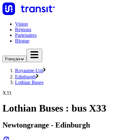
Vision
Régions
Partenaires
Blogue
Français
Royaume-Uni
Edinburgh
Lothian Buses
X33
Lothian Buses : bus X33
Newtongrange - Edinburgh