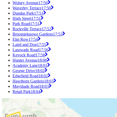
Wolsey Avenue
17:50
Waverley Terrace
17:50
Dundas Park
17:51
High Street
17:51
Park Road
17:51
Rockville Terrace
17:52
Broomieknowe Gardens
17:53
Elm Row
17:54
Laird and Dog
17:55
Lasswade Road
17:56
Kevock Road
17:58
Hunter Avenue
18:00
Academy Lane
18:01
George Drive
18:02
Edgefield Road
18:02
Hawthorn Gardens
18:03
Mayshade Road
18:03
Retail Park
18:04