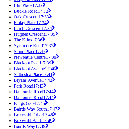
Elm Place
17:32
Buckie Road
17:32
Oak Crescent
17:33
Finlay Place
17:34
Larch Crescent
17:34
Hughes Crescent
17:35
The Kilns
17:36
Sycamore Road
17:37
Stone Place
17:37
Newbattle Centre
17:38
Blackcot Road
17:39
Blackcot Avenue
17:40
Suttieslea Place
17:41
Bryans Avenue
17:42
Park Road
17:43
Dalhousie Road
17:44
Dalhousie Road
17:44
Kings Gate
17:46
Bairds Way South
17:47
Brixwold Drive
17:48
Brixwold Bank
17:49
Bairds Way
17:49