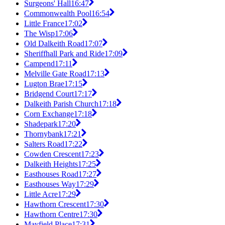
Surgeons' Hall
16:47
Commonwealth Pool
16:54
Little France
17:02
The Wisp
17:06
Old Dalkeith Road
17:07
Sheriffhall Park and Ride
17:09
Campend
17:11
Melville Gate Road
17:13
Lugton Brae
17:15
Bridgend Court
17:17
Dalkeith Parish Church
17:18
Corn Exchange
17:18
Shadepark
17:20
Thornybank
17:21
Salters Road
17:22
Cowden Crescent
17:23
Dalkeith Heights
17:25
Easthouses Road
17:27
Easthouses Way
17:29
Little Acre
17:29
Hawthorn Crescent
17:30
Hawthorn Centre
17:30
Mayfield Place
17:31