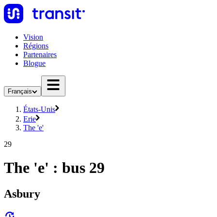
Vision
Régions
Partenaires
Blogue
Français
États-Unis
Erie
The 'e'
29
The 'e' : bus 29
Asbury