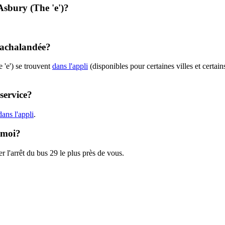
 Asbury (The 'e')?
t achalandée?
 'e') se trouvent
dans l'appli
(disponibles pour certaines villes et certain
 service?
ans l'appli
.
e moi?
r l'arrêt du bus 29 le plus près de vous.