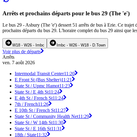
Arrêts et prochains départs pour le bus 29 (The 'e')
Le bus 29 - Asbury (The 'e') dessert 51 arrêts de bus à Erie. Ce trajet 
prochains départs du bus 29. L'horaire complet du bus 29 ainsi que les
W18 - W26 - Imbc
Imbc - W26 - W18 - D.Town
Voir plus de départs
Arrêts
ven. 7 août 2026
Intermodal Transit Center
11:20
E Front St (Bus Shelter)
11:21
State St / Upmc Hamot
11:23
State St / E 4th St
11:24
E 4th St / French St
11:24
7th / French
11:26
E 10th St / French St
11:27
State St / Community Health Net
11:29
State St / W 14th St
11:30
State St / E 16th St
11:31
18th / State
11:32