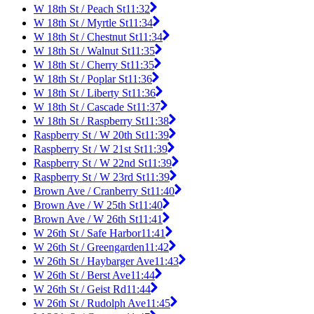
W 18th St / Peach St
11:32
W 18th St / Myrtle St
11:34
W 18th St / Chestnut St
11:34
W 18th St / Walnut St
11:35
W 18th St / Cherry St
11:35
W 18th St / Poplar St
11:36
W 18th St / Liberty St
11:36
W 18th St / Cascade St
11:37
W 18th St / Raspberry St
11:38
Raspberry St / W 20th St
11:39
Raspberry St / W 21st St
11:39
Raspberry St / W 22nd St
11:39
Raspberry St / W 23rd St
11:39
Brown Ave / Cranberry St
11:40
Brown Ave / W 25th St
11:40
Brown Ave / W 26th St
11:41
W 26th St / Safe Harbor
11:41
W 26th St / Greengarden
11:42
W 26th St / Haybarger Ave
11:43
W 26th St / Berst Ave
11:44
W 26th St / Geist Rd
11:44
W 26th St / Rudolph Ave
11:45