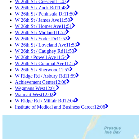
W 26th St / Crescent
11:47
W 26th St / Zuck Rd
11:48
W 26th St / Peninsula Dr
11:50
W 26th St / James Ave
11:50
W 26th St / Homer Ave
11:51
W 26th St / Midland
11:52
W 26th St / Yoder Dr
11:52
W 26th St / Loveland Ave
11:53
W 26th St / Caughey Rd
11:53
W 26th / Powell Ave
11:54
W 26th St / Colonial Ave
11:55
W 26th St / Sherwood
11:57
W Ridge Rd / Asbury Rd
11:59
Achievement Center
12:00
Wegmans West
12:01
Walmart West
12:02
W Ridge Rd / Milfair Rd
12:04
Institute of Medical and Business Career
12:06