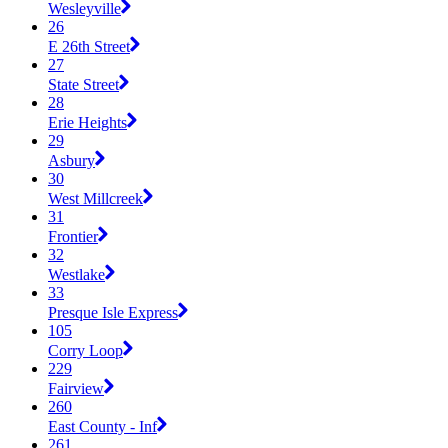
Wesleyville
26
E 26th Street
27
State Street
28
Erie Heights
29
Asbury
30
West Millcreek
31
Frontier
32
Westlake
33
Presque Isle Express
105
Corry Loop
229
Fairview
260
East County - Inf
261