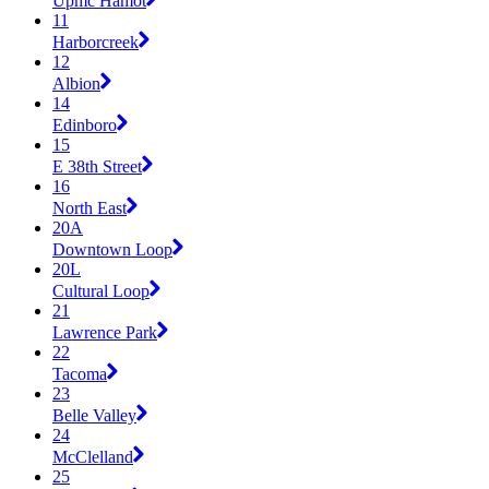
Upmc Hamot
11
Harborcreek
12
Albion
14
Edinboro
15
E 38th Street
16
North East
20A
Downtown Loop
20L
Cultural Loop
21
Lawrence Park
22
Tacoma
23
Belle Valley
24
McClelland
25