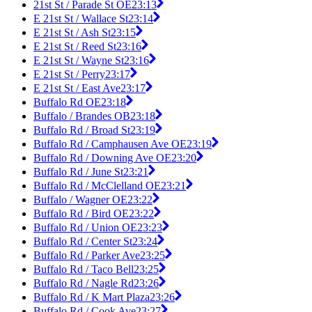
21st St / Parade St OE
23:13
E 21st St / Wallace St
23:14
E 21st St / Ash St
23:15
E 21st St / Reed St
23:16
E 21st St / Wayne St
23:16
E 21st St / Perry
23:17
E 21st St / East Ave
23:17
Buffalo Rd OE
23:18
Buffalo / Brandes OB
23:18
Buffalo Rd / Broad St
23:19
Buffalo Rd / Camphausen Ave OE
23:19
Buffalo Rd / Downing Ave OE
23:20
Buffalo Rd / June St
23:21
Buffalo Rd / McClelland OE
23:21
Buffalo / Wagner OE
23:22
Buffalo Rd / Bird OE
23:22
Buffalo Rd / Union OE
23:23
Buffalo Rd / Center St
23:24
Buffalo Rd / Parker Ave
23:25
Buffalo Rd / Taco Bell
23:25
Buffalo Rd / Nagle Rd
23:26
Buffalo Rd / K Mart Plaza
23:26
Buffalo Rd / Cook Ave
23:27