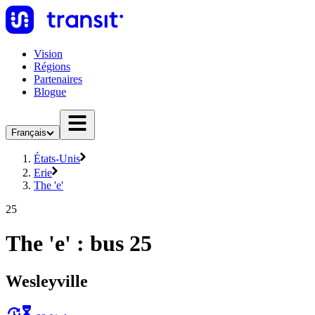
Vision
Régions
Partenaires
Blogue
Français
États-Unis
Erie
The 'e'
25
The 'e' : bus 25
Wesleyville