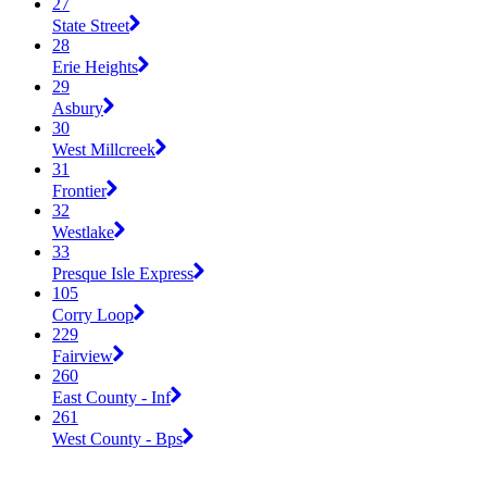
27
State Street
28
Erie Heights
29
Asbury
30
West Millcreek
31
Frontier
32
Westlake
33
Presque Isle Express
105
Corry Loop
229
Fairview
260
East County - Inf
261
West County - Bps