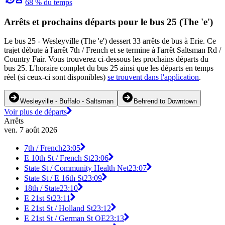
68 % du temps
Arrêts et prochains départs pour le bus 25 (The 'e')
Le bus 25 - Wesleyville (The 'e') dessert 33 arrêts de bus à Erie. Ce
trajet débute à l'arrêt 7th / French et se termine à l'arrêt Saltsman Rd /
Country Fair. Vous trouverez ci-dessous les prochains départs du
bus 25. L'horaire complet du bus 25 ainsi que les départs en temps
réel (si ceux-ci sont disponibles)
se trouvent dans l'application
.
Wesleyville - Buffalo - Saltsman
Behrend to Downtown
Voir plus de départs
Arrêts
ven. 7 août 2026
7th / French
23:05
E 10th St / French St
23:06
State St / Community Health Net
23:07
State St / E 16th St
23:09
18th / State
23:10
E 21st St
23:11
E 21st St / Holland St
23:12
E 21st St / German St OE
23:13