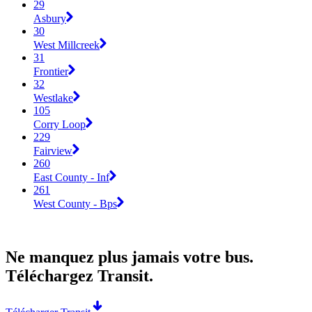
29
Asbury
30
West Millcreek
31
Frontier
32
Westlake
105
Corry Loop
229
Fairview
260
East County - Inf
261
West County - Bps
Ne manquez plus jamais votre bus.
Téléchargez Transit.