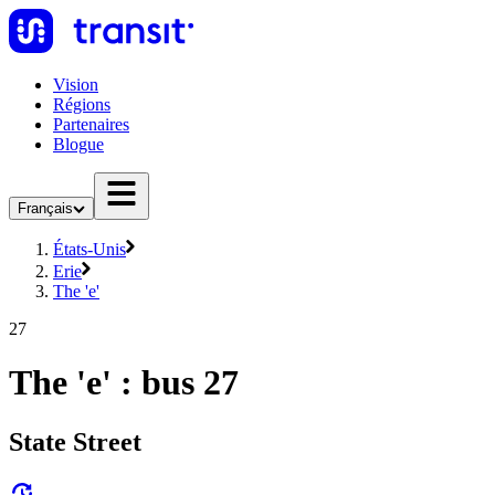
Vision
Régions
Partenaires
Blogue
Français
États-Unis
Erie
The 'e'
27
The 'e' : bus 27
State Street