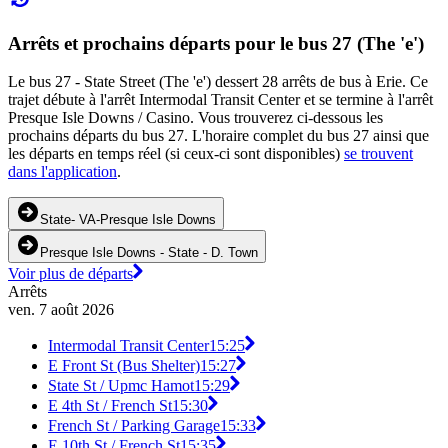
Arrêts et prochains départs pour le bus 27 (The 'e')
Le bus 27 - State Street (The 'e') dessert 28 arrêts de bus à Erie. Ce
trajet débute à l'arrêt Intermodal Transit Center et se termine à l'arrêt
Presque Isle Downs / Casino. Vous trouverez ci-dessous les
prochains départs du bus 27. L'horaire complet du bus 27 ainsi que
les départs en temps réel (si ceux-ci sont disponibles)
se trouvent
dans l'application
.
State- VA-Presque Isle Downs
Presque Isle Downs - State - D. Town
Voir plus de départs
Arrêts
ven. 7 août 2026
Intermodal Transit Center
15:25
E Front St (Bus Shelter)
15:27
State St / Upmc Hamot
15:29
E 4th St / French St
15:30
French St / Parking Garage
15:33
E 10th St / French St
15:35