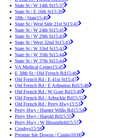
State St / W 14th St
15:37
State St / E 16th St
15:39
18th / State
15:40
State St / West Side 21st St
15:41
State St / W 24th St
15:41
State St / W 29th St
15:43
State St / West 32nd St
15:43
State St / W 33rd St
15:43
State St / W 35th St
15:44
State St / W 37th St
15:44
VA Medical Center
15:45
E 38th St / Old French Rd
15:46
Old French Rd / E 41st St
15:47
Old French Rd / E Arlington Rd
15:48
Old French Rd / W Gore Rd
15:49
Old French Rd / Arbuckle Rd
15:52
Old French Rd / Perry Hwy
15:53
Perry Hwy / Hunter Willis Rd
15:54
Perry Hwy / Harold Rd
15:55
Perry Hwy / W Bloomfield
15:57
Crosbys
15:58
Presque Isle Downs / Casino
16:00