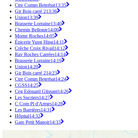
Ctre Comm Beterbat
13:35
Gir Bois carré 2
13:36
Union
13:39
Brasserie Lorraine
13:40
Chemin Bellonie
14:00
Morne Roches
14:05
Épicerie Yung Hing
14:11
Crèche Croix Rivail
14:12
Rav Roches Carrées
14:14
Brasserie Lorraine
14:19
Union
14:20
Gir Bois carré 2
14:23
Ctre Comm Beterbat
14:24
CGSS
14:25
Ceg Edouard Glissant
14:26
Les Sucriers
14:27
C Com Pl d'Armes
14:28
Les Barrières
14:31
Hôpital
14:32
Gare Petit Manoir
14:33