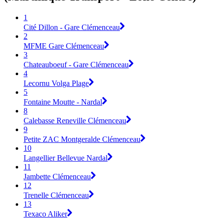
1
Cité Dillon - Gare Clémenceau
2
MFME Gare Clémenceau
3
Chateauboeuf - Gare Clémenceau
4
Lecornu Volga Plage
5
Fontaine Moutte - Nardal
8
Calebasse Reneville Clémenceau
9
Petite ZAC Montgeralde Clémenceau
10
Langellier Bellevue Nardal
11
Jambette Clémenceau
12
Trenelle Clémenceau
13
Texaco Aliker