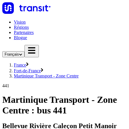
Vision
Régions
Partenaires
Blogue
Français
France
Fort-de-France
Martinique Transport - Zone Centre
441
Martinique Transport - Zone
Centre : bus 441
Bellevue Rivière Caleçon Petit Manoir