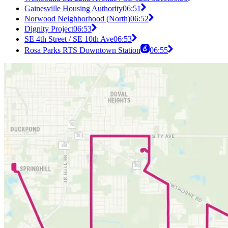
Gainesville Housing Authority
06:51
Norwood Neighborhood (North)
06:52
Dignity Project
06:53
SE 4th Street / SE 10th Ave
06:53
Rosa Parks RTS Downtown Station
06:55