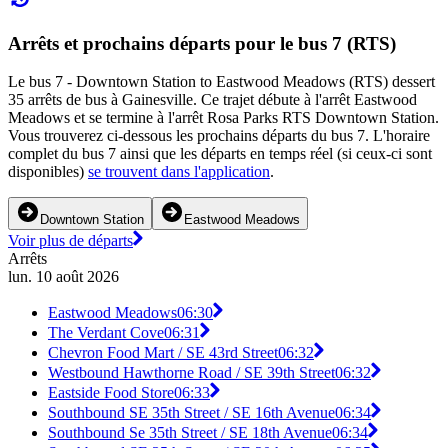
Arrêts et prochains départs pour le bus 7 (RTS)
Le bus 7 - Downtown Station to Eastwood Meadows (RTS) dessert
35 arrêts de bus à Gainesville. Ce trajet débute à l'arrêt Eastwood
Meadows et se termine à l'arrêt Rosa Parks RTS Downtown Station.
Vous trouverez ci-dessous les prochains départs du bus 7. L'horaire
complet du bus 7 ainsi que les départs en temps réel (si ceux-ci sont
disponibles)
se trouvent dans l'application
.
Downtown Station
Eastwood Meadows
Voir plus de départs
Arrêts
lun. 10 août 2026
Eastwood Meadows
06:30
The Verdant Cove
06:31
Chevron Food Mart / SE 43rd Street
06:32
Westbound Hawthorne Road / SE 39th Street
06:32
Eastside Food Store
06:33
Southbound SE 35th Street / SE 16th Avenue
06:34
Southbound Se 35th Street / SE 18th Avenue
06:34