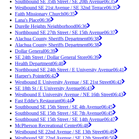
Southbound SE 35th Street / SE 20th Avenue
06:35
Westbound SE 21st Avenue / SE 32nd Terrace
06:35
Faith Missionary Church
06:35
Lana's Place
06:36
Durelle Heights Neighborhood
06:36
Northbound SE 27th Street / SE 15th Avenue
06:37
Alachua County Sheriffs Department
06:38
Alachua County Sheriffs Department
06:38
Dollar General
06:39
SE 24th Street / Dollar General Store
06:39
Health Department
06:40
Northbound SE 24th Street / E University Avenue
06:41
Harper's Pointe
06:42
Westbound E University Avenue / SE 21st Street
06:42
SE 18th St / E University Avenue
06:43
Westbound E University Avenue / NE 16th Street
06:43
Fast Eddie's Restaurant
06:44
Southbound SE 15th Street / SE 4th Avenue
06:45
Southbound SE 15th Street / SE 7th Avenue
06:45
Southbound SE 15th Street / SE 14th Avenue
06:47
McPherson Recreational Center
06:48
Westbound SE 22nd Avenue / SE 13th Street
06:49
Westbound SE 22nd Avenue / SE 12th Street
06:50