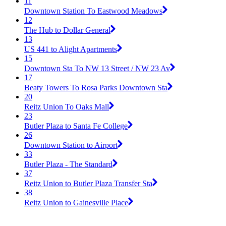
11
Downtown Station To Eastwood Meadows
12
The Hub to Dollar General
13
US 441 to Alight Apartments
15
Downtown Sta To NW 13 Street / NW 23 Av
17
Beaty Towers To Rosa Parks Downtown Sta
20
Reitz Union To Oaks Mall
23
Butler Plaza to Santa Fe College
26
Downtown Station to Airport
33
Butler Plaza - The Standard
37
Reitz Union to Butler Plaza Transfer Sta
38
Reitz Union to Gainesville Place