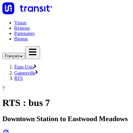
Vision
Régions
Partenaires
Blogue
Français
États-Unis
Gainesville
RTS
7
RTS : bus 7
Downtown Station to Eastwood Meadows