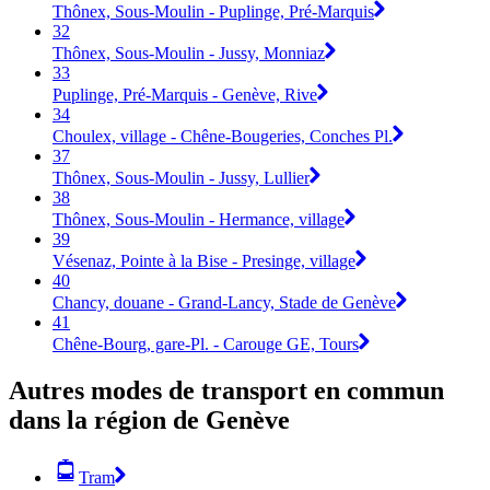
Thônex, Sous-Moulin - Puplinge, Pré-Marquis
32
Thônex, Sous-Moulin - Jussy, Monniaz
33
Puplinge, Pré-Marquis - Genève, Rive
34
Choulex, village - Chêne-Bougeries, Conches Pl.
37
Thônex, Sous-Moulin - Jussy, Lullier
38
Thônex, Sous-Moulin - Hermance, village
39
Vésenaz, Pointe à la Bise - Presinge, village
40
Chancy, douane - Grand-Lancy, Stade de Genève
41
Chêne-Bourg, gare-Pl. - Carouge GE, Tours
Autres modes de transport en commun
dans la région de Genève
Tram