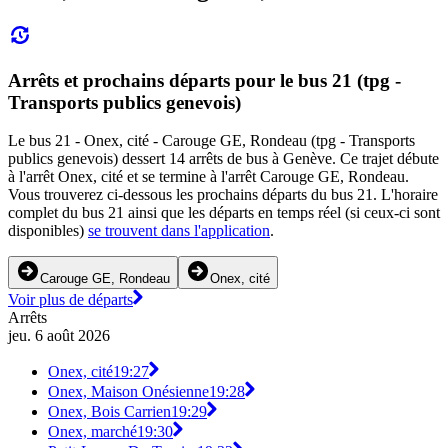
Arrêts et prochains départs pour le bus 21 (tpg -
Transports publics genevois)
Le bus 21 - Onex, cité - Carouge GE, Rondeau (tpg - Transports
publics genevois) dessert 14 arrêts de bus à Genève. Ce trajet débute
à l'arrêt Onex, cité et se termine à l'arrêt Carouge GE, Rondeau.
Vous trouverez ci-dessous les prochains départs du bus 21. L'horaire
complet du bus 21 ainsi que les départs en temps réel (si ceux-ci sont
disponibles)
se trouvent dans l'application
.
Carouge GE, Rondeau
Onex, cité
Voir plus de départs
Arrêts
jeu. 6 août 2026
Onex, cité
19:27
Onex, Maison Onésienne
19:28
Onex, Bois Carrien
19:29
Onex, marché
19:30