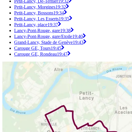
Petit-Lancy, De-Ternier
19:32
Petit-Lancy, Morgines
19:32
Petit-Lancy, Bossons
19:34
Petit-Lancy, Les Esserts
19:35
Petit-Lancy, place
19:37
Lancy-Pont-Rouge, gare
19:38
Lancy-Pont-Rouge, gare/Etoile
19:40
Grand-Lancy, Stade de Genève
19:43
Carouge GE, Tours
19:45
Carouge GE, Rondeau
19:47