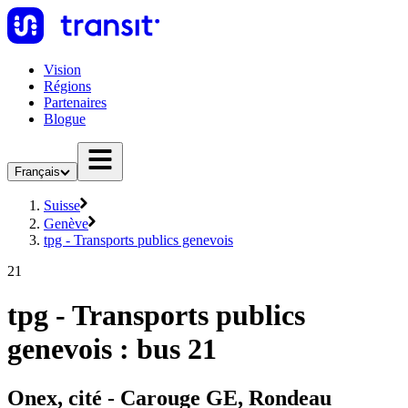
Vision
Régions
Partenaires
Blogue
Français
Suisse
Genève
tpg - Transports publics genevois
21
tpg - Transports publics
genevois : bus 21
Onex, cité - Carouge GE, Rondeau