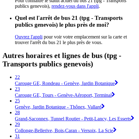
Pour connaître le statut actuel du bus 21 (tpg - Transports
publics genevois),
rendez-vous dans l'appli
.
Quel est l'arrêt de bus 21 (tpg - Transports
publics genevois) le plus près de moi?
Ouvrez l'appli
pour voir votre emplacement sur la carte et
trouver l'arrêt du bus 21 le plus près de vous.
Autres horaires et lignes de bus (tpg -
Transports publics genevois)
22
Carouge GE, Rondeau - Genève, Jardin Botanique
23
Carouge GE, Tours - Genève-Aéroport, Terminal
25
Genève, Jardin Botanique - Thônex, Vallard
28
Grand-Saconnex, Tunnel Routier - Petit-Lancy, Les Esserts
29
Collonge-Bellerive, Bois-Caran - Versoix, La Scie
31