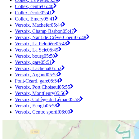
Collex, La Prêle
05:39
Collex, centre
05:40
Collex, école
05:41
Collex, Emery
05:41
Versoix, Machefer
05:44
Versoix, Champ-Barbon
05:47
Versoix, Nant-de-Crève-Coeur
05:48
Versoix, La Pelotière
05:48
Versoix, La Scie
05:49
Versoix, bourg
05:50
Versoix, gare
05:51
Versoix, Lachenal
05:52
Versoix, Argand
05:53
Pont-Céard, gare
05:54
Versoix, Port Choiseul
05:55
Versoix, Montfleury
05:56
Versoix, Collège du Léman
05:58
Versoix, Ecogia
05:58
Versoix, Centre sportif
06:00