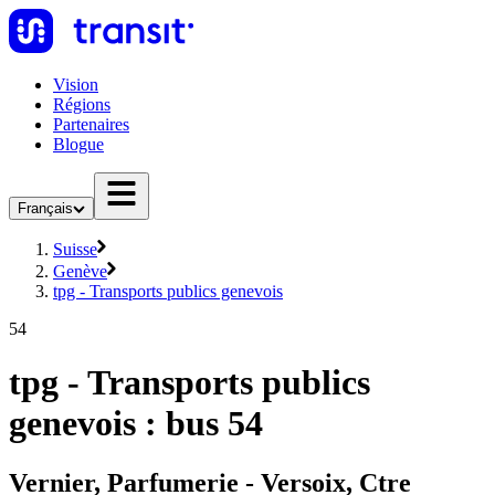
Vision
Régions
Partenaires
Blogue
Français
Suisse
Genève
tpg - Transports publics genevois
54
tpg - Transports publics
genevois : bus 54
Vernier, Parfumerie - Versoix, Ctre