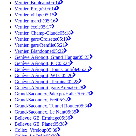
Vernier, Bouleaux
05:14
Vernier, Progrès
05:14
Vernier, village
05:15
Vernier, marché
05:16
Vernier, école
05:17
Vernier, Champ-Claude
05:18
Vernier, gare/Croisette
05:19
Vernier, gare/Renfile
05:21
Vernier, Blandonnet
05:22
Genève-Aéroport, Grand-Hangar
05:23
Genève-Aéroport, ICC
05:24
Genève-Aéroport, Tour-Contrôle
05:25
Genève-Aéroport, WTC
05:26
Genève-Aéroport, Terminal
05:28
Genève-Aéroport, gare-Arena
05:28
Grand-Saconnex,Palexpo-Halle 7
05:29
Grand-Saconnex, Fret
05:32
Grand-Saconnex, Tunnel Routier
05:34
Grand-Saconnex, Le Nant
05:35
Bellevue GE, Ermitage
05:36
Bellevue GE, Planet
05:38
Collex, Vireloup
05:39