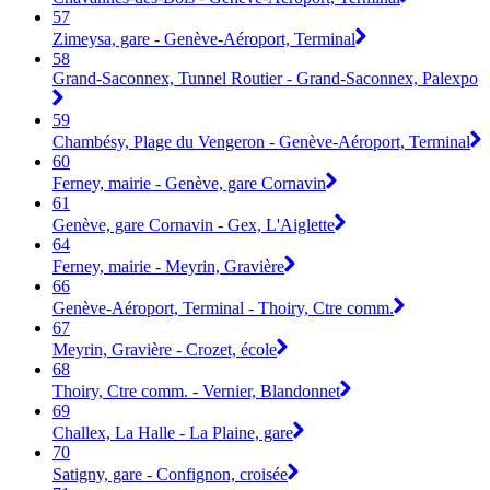
57
Zimeysa, gare - Genève-Aéroport, Terminal
58
Grand-Saconnex, Tunnel Routier - Grand-Saconnex, Palexpo
59
Chambésy, Plage du Vengeron - Genève-Aéroport, Terminal
60
Ferney, mairie - Genève, gare Cornavin
61
Genève, gare Cornavin - Gex, L'Aiglette
64
Ferney, mairie - Meyrin, Gravière
66
Genève-Aéroport, Terminal - Thoiry, Ctre comm.
67
Meyrin, Gravière - Crozet, école
68
Thoiry, Ctre comm. - Vernier, Blandonnet
69
Challex, La Halle - La Plaine, gare
70
Satigny, gare - Confignon, croisée