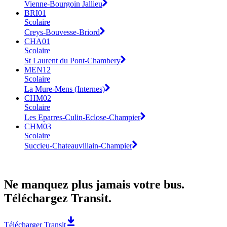
Vienne-Bourgoin Jallieu
BRI01
Scolaire
Creys-Bouvesse-Briord
CHA01
Scolaire
St Laurent du Pont-Chambery
MEN12
Scolaire
La Mure-Mens (Internes)
CHM02
Scolaire
Les Eparres-Culin-Eclose-Champier
CHM03
Scolaire
Succieu-Chateauvillain-Champier
Ne manquez plus jamais votre bus.
Téléchargez Transit.
Télécharger Transit