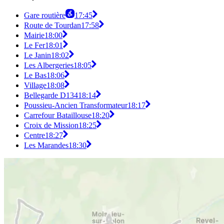
Gare routière
17:45
Route de Tourdan
17:58
Mairie
18:00
Le Fer
18:01
Le Janin
18:02
Les Albergeries
18:05
Le Bas
18:06
Village
18:08
Bellegarde D134
18:14
Poussieu-Ancien Transformateur
18:17
Carrefour Bataillouse
18:20
Croix de Mission
18:25
Centre
18:27
Les Marandes
18:30