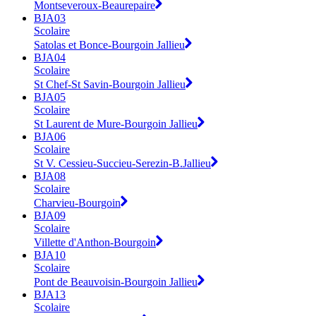
Montseveroux-Beaurepaire
BJA03
Scolaire
Satolas et Bonce-Bourgoin Jallieu
BJA04
Scolaire
St Chef-St Savin-Bourgoin Jallieu
BJA05
Scolaire
St Laurent de Mure-Bourgoin Jallieu
BJA06
Scolaire
St V. Cessieu-Succieu-Serezin-B.Jallieu
BJA08
Scolaire
Charvieu-Bourgoin
BJA09
Scolaire
Villette d'Anthon-Bourgoin
BJA10
Scolaire
Pont de Beauvoisin-Bourgoin Jallieu
BJA13
Scolaire