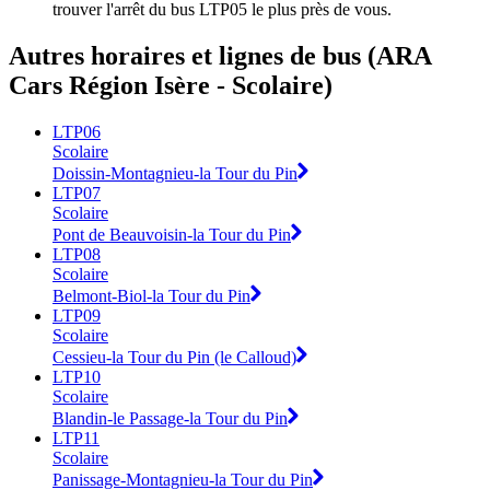
trouver l'arrêt du bus LTP05 le plus près de vous.
Autres horaires et lignes de bus (ARA
Cars Région Isère - Scolaire)
LTP06
Scolaire
Doissin-Montagnieu-la Tour du Pin
LTP07
Scolaire
Pont de Beauvoisin-la Tour du Pin
LTP08
Scolaire
Belmont-Biol-la Tour du Pin
LTP09
Scolaire
Cessieu-la Tour du Pin (le Calloud)
LTP10
Scolaire
Blandin-le Passage-la Tour du Pin
LTP11
Scolaire
Panissage-Montagnieu-la Tour du Pin