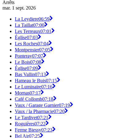
Arrêts
mar. 1 sept. 2026
La Leydiere
06:59
La Taillat
07:00
Les Terreaux
07:01
Église
07:03
Les Roches
07:04
Montpensier
07:05
Ponteray
07:07
Le Bois
07:08
Église
07:09
Bas Vallin
07:13
Hameau le Buis
07:15
Le Luminaire
07:16
Mornas
07:17
Café Collomb
07:18
Vaux / Garage Garnier
07:19
Vaux / la Pharmacie
07:20
Le Tardivet
07:21
Roguières
07:22
Ferme Biessy
07:23
Bel Air
07:25