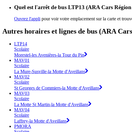
Quel est l'arrêt de bus LTP13 (ARA Cars Région I
Ouvrez l'appli
pour voir votre emplacement sur la carte et trouv
Autres horaires et lignes de bus (ARA Cars
LTP14
Scolaire
Morestel-les Avenières-la Tour du Pin
MAV01
Scolaire
La Mure-Susville-la Motte d'Aveillans
MAV02
Scolaire
St Georges de Commiers-la Motte d'Aveillans
MAV03
Scolaire
La Motte St Martin-la Motte d'Aveillans
MAV04
Scolaire
Laffrey-la Motte d'Aveillans
PMORA
Scolaire