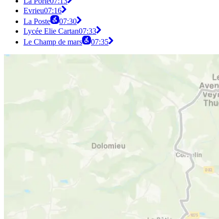
La Porte
07:13
Evrieu
07:16
La Poste
07:30
Lycée Elie Cartan
07:33
Le Champ de mars
07:35