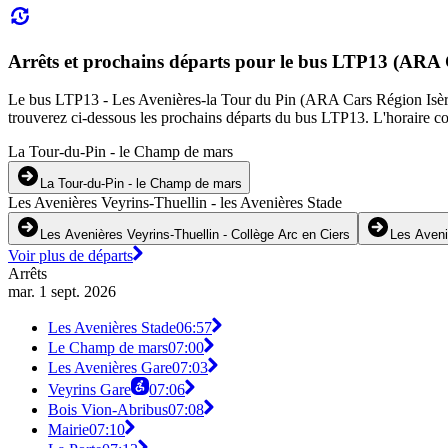
Arrêts et prochains départs pour le bus LTP13 (ARA C
Le bus LTP13 - Les Avenières-la Tour du Pin (ARA Cars Région Isère - 
trouverez ci-dessous les prochains départs du bus LTP13. L'horaire co
La Tour-du-Pin - le Champ de mars
La Tour-du-Pin - le Champ de mars
Les Avenières Veyrins-Thuellin - les Avenières Stade
Les Avenières Veyrins-Thuellin - Collège Arc en Ciers
Les Aveni
Voir plus de départs
Arrêts
mar. 1 sept. 2026
Les Avenières Stade
06:57
Le Champ de mars
07:00
Les Avenières Gare
07:03
Veyrins Gare
07:06
Bois Vion-Abribus
07:08
Mairie
07:10