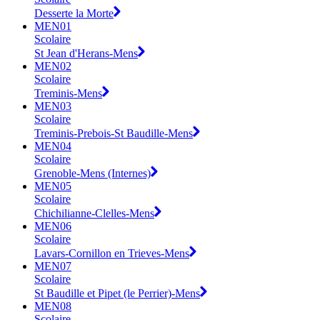
Desserte la Morte
MEN01
Scolaire
St Jean d'Herans-Mens
MEN02
Scolaire
Treminis-Mens
MEN03
Scolaire
Treminis-Prebois-St Baudille-Mens
MEN04
Scolaire
Grenoble-Mens (Internes)
MEN05
Scolaire
Chichilianne-Clelles-Mens
MEN06
Scolaire
Lavars-Cornillon en Trieves-Mens
MEN07
Scolaire
St Baudille et Pipet (le Perrier)-Mens
MEN08
Scolaire