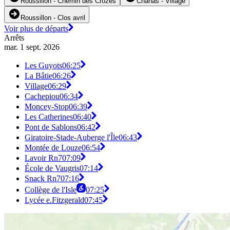
Roussillon - Chemin des Crozes
Chanas - Village
Roussillon - Clos avril
Voir plus de départs
Arrêts
mar. 1 sept. 2026
Les Guyots
06:25
La Bâtie
06:26
Village
06:29
Cachepiou
06:34
Moncey-Stop
06:39
Les Catherines
06:40
Pont de Sablons
06:42
Giratoire-Stade-Auberge l'Île
06:43
Montée de Louze
06:54
Lavoir Rn7
07:09
École de Vaugris
07:14
Snack Rn7
07:16
Collège de l'Isle
07:25
Lycée e.Fitzgerald
07:45