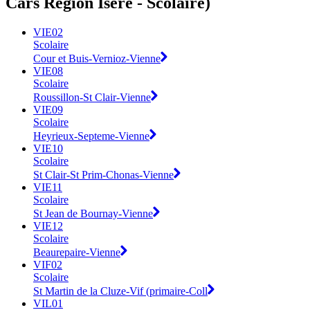
Cars Région Isère - Scolaire)
VIE02
Scolaire
Cour et Buis-Vernioz-Vienne
VIE08
Scolaire
Roussillon-St Clair-Vienne
VIE09
Scolaire
Heyrieux-Septeme-Vienne
VIE10
Scolaire
St Clair-St Prim-Chonas-Vienne
VIE11
Scolaire
St Jean de Bournay-Vienne
VIE12
Scolaire
Beaurepaire-Vienne
VIF02
Scolaire
St Martin de la Cluze-Vif (primaire-Coll
VIL01