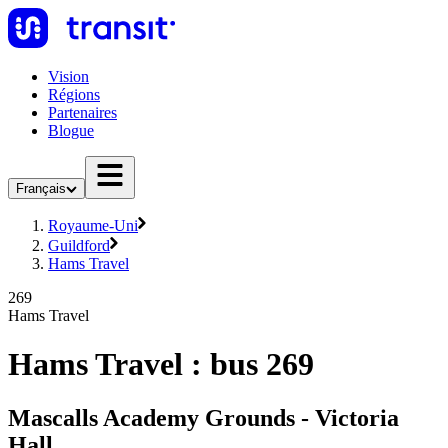
Vision
Régions
Partenaires
Blogue
Français
Royaume-Uni
Guildford
Hams Travel
269
Hams Travel
Hams Travel : bus 269
Mascalls Academy Grounds - Victoria
Hall