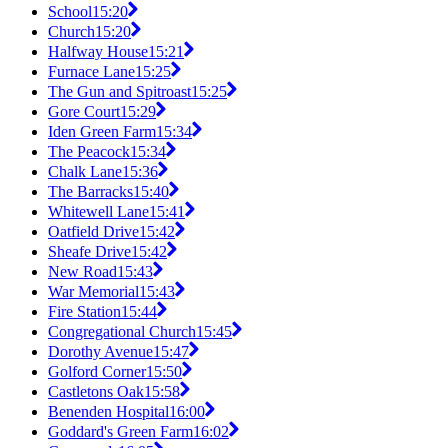
School
15:20
Church
15:20
Halfway House
15:21
Furnace Lane
15:25
The Gun and Spitroast
15:25
Gore Court
15:29
Iden Green Farm
15:34
The Peacock
15:34
Chalk Lane
15:36
The Barracks
15:40
Whitewell Lane
15:41
Oatfield Drive
15:42
Sheafe Drive
15:42
New Road
15:43
War Memorial
15:43
Fire Station
15:44
Congregational Church
15:45
Dorothy Avenue
15:47
Golford Corner
15:50
Castletons Oak
15:58
Benenden Hospital
16:00
Goddard's Green Farm
16:02