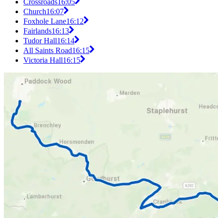
Crossroads
16:05
Church
16:07
Foxhole Lane
16:12
Fairlands
16:13
Tudor Hall
16:14
All Saints Road
16:15
Victoria Hall
16:15