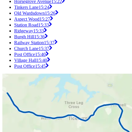
Horsegrove Avenue
15:22
Tinkers Lane
15:24
Old Wardsdown
15:26
Aspect Wood
15:27
Station Road
15:33
Ridgeway
15:33
Burgh Hill
15:36
Railway Station
15:37
Church Lane
15:37
Post Office
15:40
Village Hall
15:40
Post Office
15:45