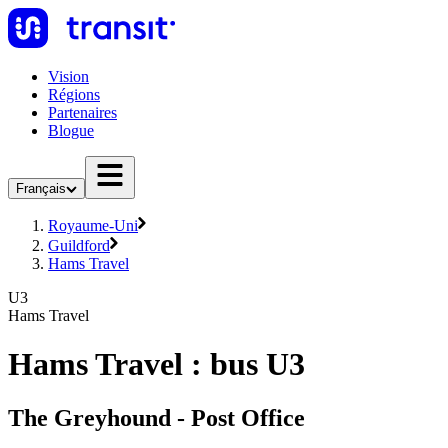
Vision
Régions
Partenaires
Blogue
Français
Royaume-Uni
Guildford
Hams Travel
U3
Hams Travel
Hams Travel : bus U3
The Greyhound - Post Office