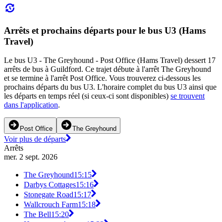
Arrêts et prochains départs pour le bus U3 (Hams
Travel)
Le bus U3 - The Greyhound - Post Office (Hams Travel) dessert 17
arrêts de bus à Guildford. Ce trajet débute à l'arrêt The Greyhound
et se termine à l'arrêt Post Office. Vous trouverez ci-dessous les
prochains départs du bus U3. L'horaire complet du bus U3 ainsi que
les départs en temps réel (si ceux-ci sont disponibles)
se trouvent
dans l'application
.
Post Office
The Greyhound
Voir plus de départs
Arrêts
mer. 2 sept. 2026
The Greyhound
15:15
Darbys Cottages
15:16
Stonegate Road
15:17
Wallcrouch Farm
15:18
The Bell
15:20