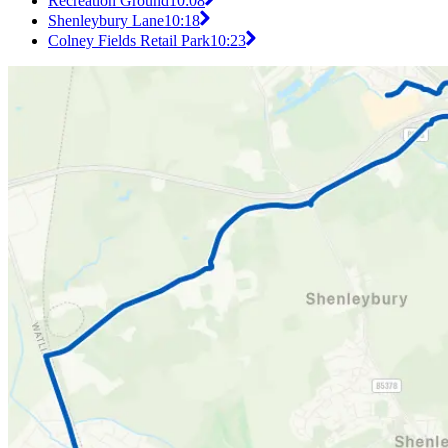
Recreation Ground
10:08
Shenleybury Lane
10:18
Colney Fields Retail Park
10:23