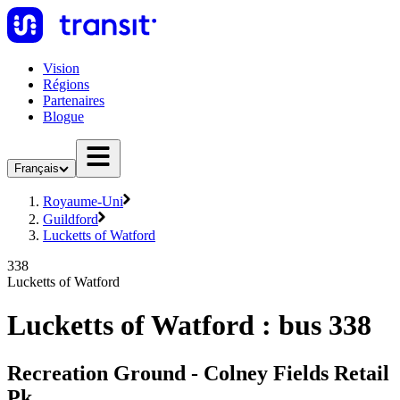
Vision
Régions
Partenaires
Blogue
Français
Royaume-Uni
Guildford
Lucketts of Watford
338
Lucketts of Watford
Lucketts of Watford : bus 338
Recreation Ground - Colney Fields Retail
Pk