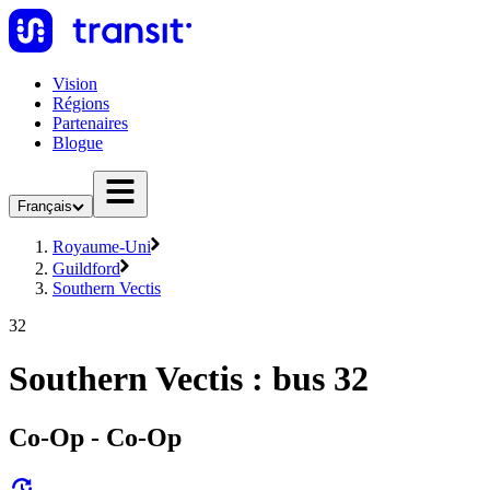
Vision
Régions
Partenaires
Blogue
Français
Royaume-Uni
Guildford
Southern Vectis
32
Southern Vectis : bus 32
Co-Op - Co-Op