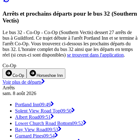
Arrêts et prochains départs pour le bus 32 (Southern
Vectis)
Le bus 32 - Co-Op - Co-Op (Southern Vectis) dessert 27 arrêts de
bus à Guildford. Ce trajet débute à l'arrêt Portland Inn et se termine à
l'arrêt Co-Op. Vous trouverez ci-dessous les prochains départs du
bus 32. L'horaire complet du bus 32 ainsi que les départs en temps
réel (si ceux-ci sont disponibles)
se trouvent dans l'application
.
Co-Op
Co-Op
Horseshoe Inn
Voir plus de départs
Arrêts
sam. 8 août 2026
Portland Inn
09:49
Solent View Road Top
09:50
Albert Road
09:51
Lower Church Road Bottom
09:52
Bay View Road
09:53
Gurnard Pines
09:54