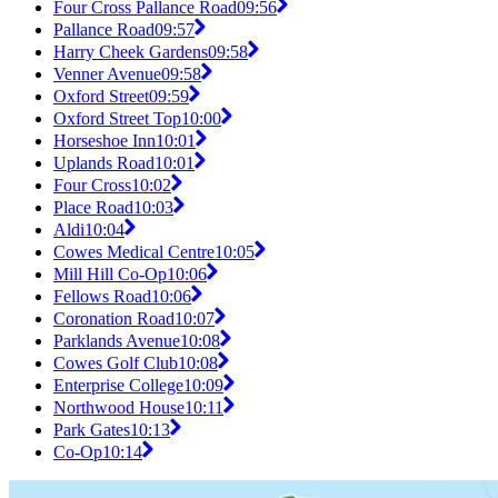
Four Cross Pallance Road
09:56
Pallance Road
09:57
Harry Cheek Gardens
09:58
Venner Avenue
09:58
Oxford Street
09:59
Oxford Street Top
10:00
Horseshoe Inn
10:01
Uplands Road
10:01
Four Cross
10:02
Place Road
10:03
Aldi
10:04
Cowes Medical Centre
10:05
Mill Hill Co-Op
10:06
Fellows Road
10:06
Coronation Road
10:07
Parklands Avenue
10:08
Cowes Golf Club
10:08
Enterprise College
10:09
Northwood House
10:11
Park Gates
10:13
Co-Op
10:14