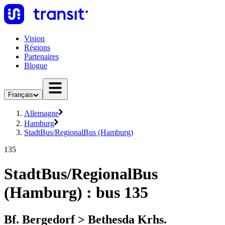
Vision
Régions
Partenaires
Blogue
Français
Allemagne
Hamburg
StadtBus/RegionalBus (Hamburg)
135
StadtBus/RegionalBus
(Hamburg) : bus 135
Bf. Bergedorf > Bethesda Krhs.