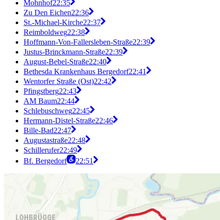
Mohnhof
22:35
Zu Den Eichen
22:36
St.-Michael-Kirche
22:37
Reimboldweg
22:38
Hoffmann-Von-Fallersleben-Straße
22:39
Justus-Brinckmann-Straße
22:39
August-Bebel-Straße
22:40
Bethesda Krankenhaus Bergedorf
22:41
Wentorfer Straße (Ost)
22:42
Pfingstberg
22:43
AM Baum
22:44
Schlebuschweg
22:45
Hermann-Distel-Straße
22:46
Bille-Bad
22:47
Augustastraße
22:48
Schillerufer
22:49
Bf. Bergedorf
22:51