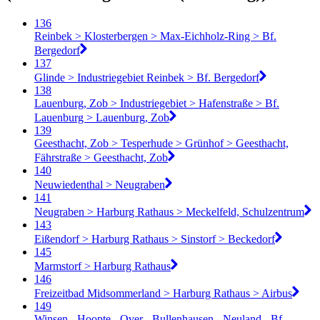
136
Reinbek > Klosterbergen > Max-Eichholz-Ring > Bf.
Bergedorf
137
Glinde > Industriegebiet Reinbek > Bf. Bergedorf
138
Lauenburg, Zob > Industriegebiet > Hafenstraße > Bf.
Lauenburg > Lauenburg, Zob
139
Geesthacht, Zob > Tesperhude > Grünhof > Geesthacht,
Fährstraße > Geesthacht, Zob
140
Neuwiedenthal > Neugraben
141
Neugraben > Harburg Rathaus > Meckelfeld, Schulzentrum
143
Eißendorf > Harburg Rathaus > Sinstorf > Beckedorf
145
Marmstorf > Harburg Rathaus
146
Freizeitbad Midsommerland > Harburg Rathaus > Airbus
149
Winsen - Hoopte - Over - Bullenhausen - Neuland - Bf.