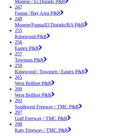
Monroe / El Dorado P&R
247
Fuqua / Bay Area P&R
249
Monroe/Fuqua/El Dorado/BA P&R
255
Kingwood P&R
256
Eastex P&R
257
Townsen P&R
259
Kingwood / Townsen / Eastex P&R
265
West Bellfort P&R
269
West Bellfort P&R
292
Southwest Freeway / TMC P&R
297
Gulf Freeway / TMC P&R
298
Katy Freeway / TMC P&R