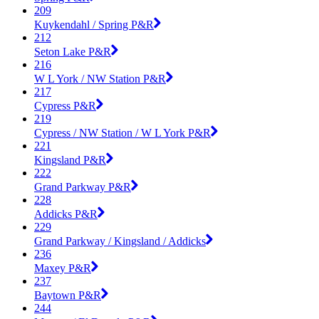
209
Kuykendahl / Spring P&R
212
Seton Lake P&R
216
W L York / NW Station P&R
217
Cypress P&R
219
Cypress / NW Station / W L York P&R
221
Kingsland P&R
222
Grand Parkway P&R
228
Addicks P&R
229
Grand Parkway / Kingsland / Addicks
236
Maxey P&R
237
Baytown P&R
244