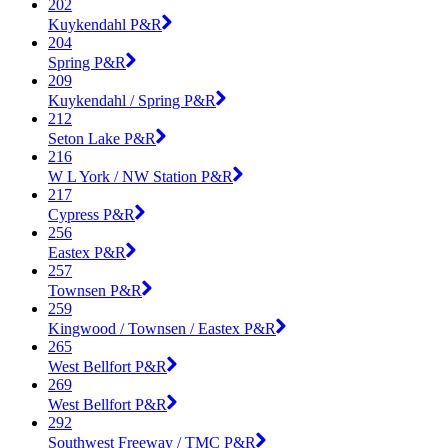
202
Kuykendahl P&R
204
Spring P&R
209
Kuykendahl / Spring P&R
212
Seton Lake P&R
216
W L York / NW Station P&R
217
Cypress P&R
256
Eastex P&R
257
Townsen P&R
259
Kingwood / Townsen / Eastex P&R
265
West Bellfort P&R
269
West Bellfort P&R
292
Southwest Freeway / TMC P&R