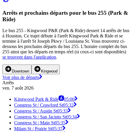
Arrêts et prochains départs pour le bus 255 (Park &
Ride)
Le bus 255 - Kingwood P&R (Park & Ride) dessert 14 arrêts de bus
à Houston. Ce trajet débute à l'arrêt Kingwood Park & Ride et se
termine à l'arrêt St Joseph Pkwy / Louisiana St. Vous trouverez ci-
dessous les prochains départs du bus 255. L'horaire complet du bus
255 ainsi que les départs en temps réel (si ceux-ci sont disponibles)
se trouvent dans l'application
.
Downtown
Kingwood
Voir plus de départs
Arrêts
ven. 7 août 2026
Kingwood Park & Ride
05:00
Congress St / Crawford St
05:32
Congress St / Austin St
05:33
Congress St / San Jacinto St
05:34
Congress St / Main St
05:35
Milam St / Prairie St
05:37