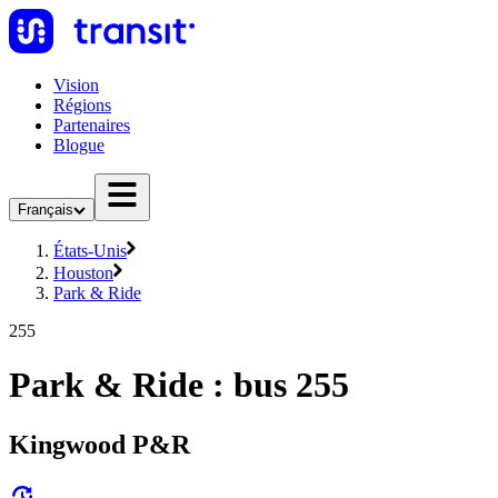
Vision
Régions
Partenaires
Blogue
Français
États-Unis
Houston
Park & Ride
255
Park & Ride : bus 255
Kingwood P&R