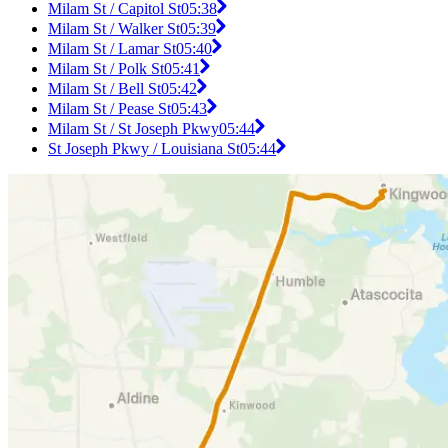
Milam St / Capitol St
05:38
Milam St / Walker St
05:39
Milam St / Lamar St
05:40
Milam St / Polk St
05:41
Milam St / Bell St
05:42
Milam St / Pease St
05:43
Milam St / St Joseph Pkwy
05:44
St Joseph Pkwy / Louisiana St
05:44