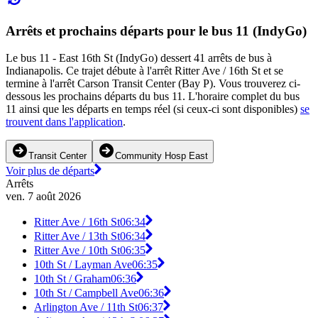
Arrêts et prochains départs pour le bus 11 (IndyGo)
Le bus 11 - East 16th St (IndyGo) dessert 41 arrêts de bus à
Indianapolis. Ce trajet débute à l'arrêt Ritter Ave / 16th St et se
termine à l'arrêt Carson Transit Center (Bay P). Vous trouverez ci-
dessous les prochains départs du bus 11. L'horaire complet du bus
11 ainsi que les départs en temps réel (si ceux-ci sont disponibles)
se
trouvent dans l'application
.
Transit Center
Community Hosp East
Voir plus de départs
Arrêts
ven. 7 août 2026
Ritter Ave / 16th St
06:34
Ritter Ave / 13th St
06:34
Ritter Ave / 10th St
06:35
10th St / Layman Ave
06:35
10th St / Graham
06:36
10th St / Campbell Ave
06:36
Arlington Ave / 11th St
06:37