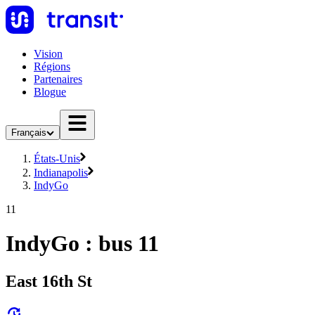
Vision
Régions
Partenaires
Blogue
Français
États-Unis
Indianapolis
IndyGo
11
IndyGo : bus 11
East 16th St