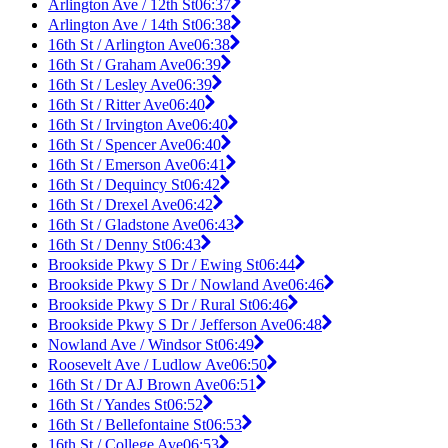
Arlington Ave / 12th St
06:37
Arlington Ave / 14th St
06:38
16th St / Arlington Ave
06:38
16th St / Graham Ave
06:39
16th St / Lesley Ave
06:39
16th St / Ritter Ave
06:40
16th St / Irvington Ave
06:40
16th St / Spencer Ave
06:40
16th St / Emerson Ave
06:41
16th St / Dequincy St
06:42
16th St / Drexel Ave
06:42
16th St / Gladstone Ave
06:43
16th St / Denny St
06:43
Brookside Pkwy S Dr / Ewing St
06:44
Brookside Pkwy S Dr / Nowland Ave
06:46
Brookside Pkwy S Dr / Rural St
06:46
Brookside Pkwy S Dr / Jefferson Ave
06:48
Nowland Ave / Windsor St
06:49
Roosevelt Ave / Ludlow Ave
06:50
16th St / Dr AJ Brown Ave
06:51
16th St / Yandes St
06:52
16th St / Bellefontaine St
06:53
16th St / College Ave
06:53