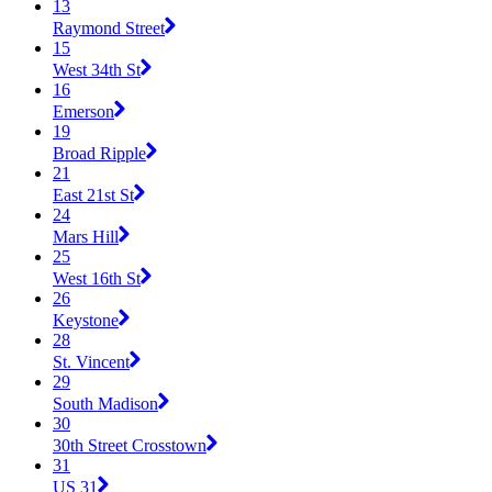
13
Raymond Street
15
West 34th St
16
Emerson
19
Broad Ripple
21
East 21st St
24
Mars Hill
25
West 16th St
26
Keystone
28
St. Vincent
29
South Madison
30
30th Street Crosstown
31
US 31