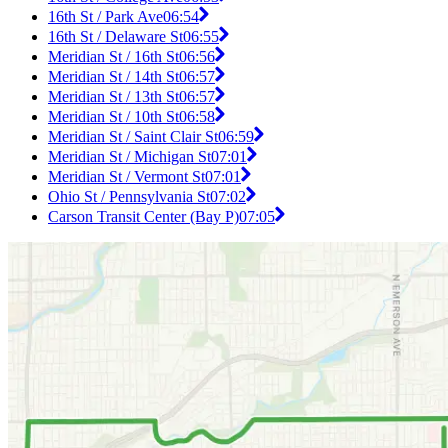
16th St / Park Ave
06:54
16th St / Delaware St
06:55
Meridian St / 16th St
06:56
Meridian St / 14th St
06:57
Meridian St / 13th St
06:57
Meridian St / 10th St
06:58
Meridian St / Saint Clair St
06:59
Meridian St / Michigan St
07:01
Meridian St / Vermont St
07:01
Ohio St / Pennsylvania St
07:02
Carson Transit Center (Bay P)
07:05