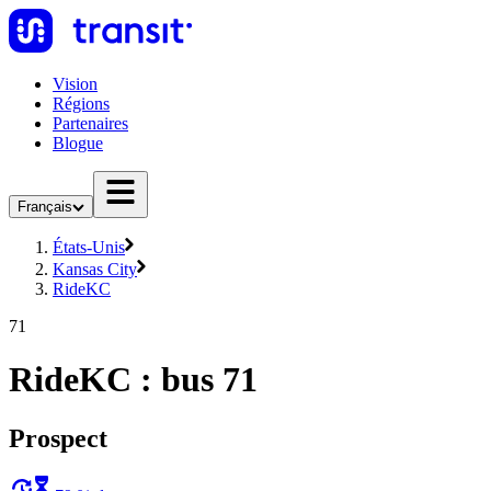
Vision
Régions
Partenaires
Blogue
Français
États-Unis
Kansas City
RideKC
71
RideKC : bus 71
Prospect