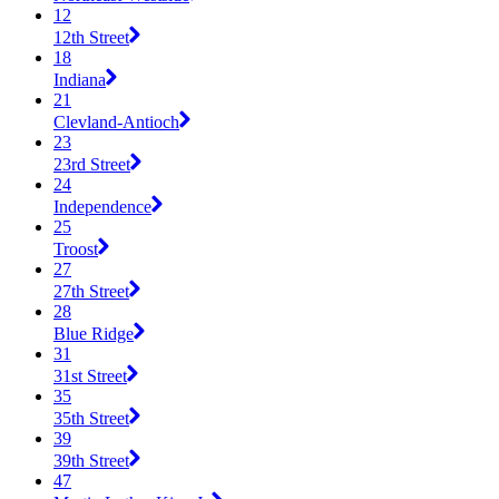
12
12th Street
18
Indiana
21
Clevland-Antioch
23
23rd Street
24
Independence
25
Troost
27
27th Street
28
Blue Ridge
31
31st Street
35
35th Street
39
39th Street
47