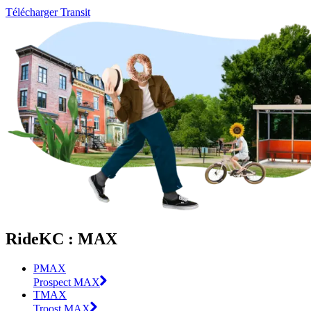
Télécharger Transit
RideKC : MAX
PMAX
Prospect MAX
TMAX
Troost MAX