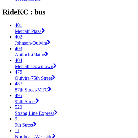
RideKC : bus
401
Metcalf-Plaza
402
Johnson-Quivira
403
Antioch-Olathe
404
Metcalf-Downtown
475
Quivira-75th Street
487
87th Street-MTC
495
95th Street
520
Strang Line Express
9
9th Street
11
Northeast-Westside