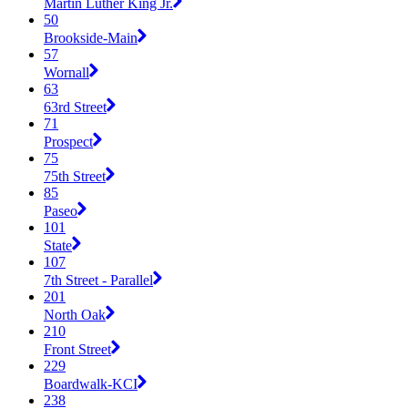
Martin Luther King Jr.
50
Brookside-Main
57
Wornall
63
63rd Street
71
Prospect
75
75th Street
85
Paseo
101
State
107
7th Street - Parallel
201
North Oak
210
Front Street
229
Boardwalk-KCI
238