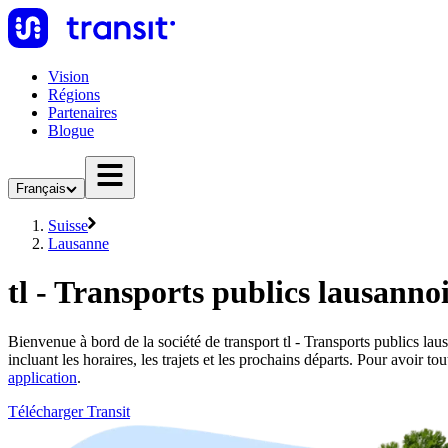
Vision
Régions
Partenaires
Blogue
Français
Suisse
Lausanne
tl - Transports publics lausanno
Bienvenue à bord de la société de transport tl - Transports publics l
incluant les horaires, les trajets et les prochains départs. Pour avoir t
application
.
Télécharger Transit