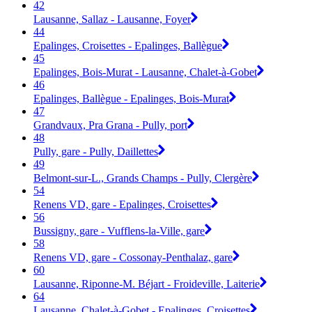
42
Lausanne, Sallaz - Lausanne, Foyer
44
Epalinges, Croisettes - Epalinges, Ballègue
45
Epalinges, Bois-Murat - Lausanne, Chalet-à-Gobet
46
Epalinges, Ballègue - Epalinges, Bois-Murat
47
Grandvaux, Pra Grana - Pully, port
48
Pully, gare - Pully, Daillettes
49
Belmont-sur-L., Grands Champs - Pully, Clergère
54
Renens VD, gare - Epalinges, Croisettes
56
Bussigny, gare - Vufflens-la-Ville, gare
58
Renens VD, gare - Cossonay-Penthalaz, gare
60
Lausanne, Riponne-M. Béjart - Froideville, Laiterie
64
Lausanne, Chalet-à-Gobet - Epalinges, Croisettes