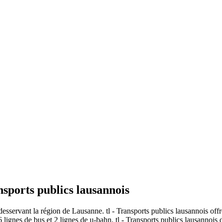
ansports publics lausannois
f desservant la région de Lausanne. tl - Transports publics lausannois off
 lignes de bus et 2 lignes de u-bahn. tl - Transports publics lausannois 