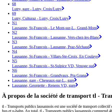
68
Lutry, gare - Lutry, Croix/Lutry
69
Lutry, Culturaz - Lutry, Croix/Lutry
N1
Lausanne, St-François - Le Mont-sur-L., Grand-Mont
N2
Lausanne, St-François - Lausanne, Vers-chez-les-Blanc
N3
Lausanne, St-François - Lausanne, Praz-Séchaud
N4
Lausanne, St-François - Villars-Ste-Croix, En Coulaye
N5
Lausanne, St-François - St-Sulpice VD, Venoge sud
N6
Lausanne, St-François - Grandvaux, Pra Grana
Lausanne, gare - Cheseaux-sur-L., gare
Lausanne, Georgette - Renens VD, gare
À propos de la société de transport tl - Tr
tl - Transports publics lausannois est une société de transport collecti
bus et u-bahn. Au total, tl - Transports publics lausannois comprend 46