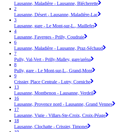
Lausanne, Maladière - Lausanne, Blécherette
2
Lausanne, Désert - Lausanne, Maladière-Lac
3
Lausanne, gare - Le Mont-sur-L., Maillefer
4
Lausanne, Faverges - Prilly, Coudraie
6
Lausanne, Maladière - Lausanne, Praz-Séchaud
7
Pully, Val-Vert - Prilly-Malley, gare/aréna
8
Pully, gare - Le Mont-sur-L., Grand-Mont
9
Crissier, Place Centrale - Lutry, Corniche
13
Lausanne, Montbenon - Lausanne, Verdeil
16
Lausanne, Provence nord - Lausanne, Grand Vennes
17
Lausanne, Vigie - Villars-Ste-Croix, Croix-Péage
18
Lausanne, Clochatte - Crissier, Timonet
19