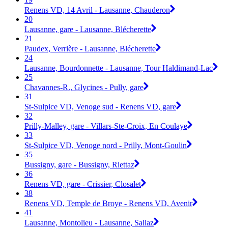
Renens VD, 14 Avril - Lausanne, Chauderon
20
Lausanne, gare - Lausanne, Blécherette
21
Paudex, Verrière - Lausanne, Blécherette
24
Lausanne, Bourdonnette - Lausanne, Tour Haldimand-Lac
25
Chavannes-R., Glycines - Pully, gare
31
St-Sulpice VD, Venoge sud - Renens VD, gare
32
Prilly-Malley, gare - Villars-Ste-Croix, En Coulaye
33
St-Sulpice VD, Venoge nord - Prilly, Mont-Goulin
35
Bussigny, gare - Bussigny, Riettaz
36
Renens VD, gare - Crissier, Closalet
38
Renens VD, Temple de Broye - Renens VD, Avenir
41
Lausanne, Montolieu - Lausanne, Sallaz