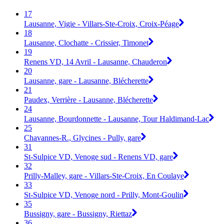
17
Lausanne, Vigie - Villars-Ste-Croix, Croix-Péage
18
Lausanne, Clochatte - Crissier, Timonet
19
Renens VD, 14 Avril - Lausanne, Chauderon
20
Lausanne, gare - Lausanne, Blécherette
21
Paudex, Verrière - Lausanne, Blécherette
24
Lausanne, Bourdonnette - Lausanne, Tour Haldimand-Lac
25
Chavannes-R., Glycines - Pully, gare
31
St-Sulpice VD, Venoge sud - Renens VD, gare
32
Prilly-Malley, gare - Villars-Ste-Croix, En Coulaye
33
St-Sulpice VD, Venoge nord - Prilly, Mont-Goulin
35
Bussigny, gare - Bussigny, Riettaz
36