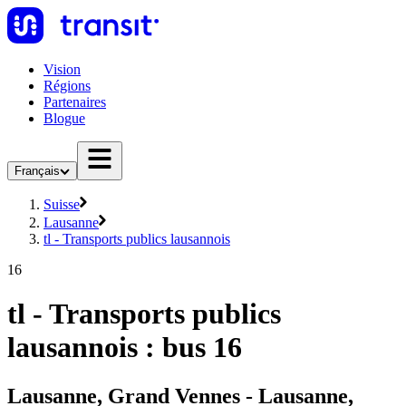
Vision
Régions
Partenaires
Blogue
Français
Suisse
Lausanne
tl - Transports publics lausannois
16
tl - Transports publics
lausannois : bus 16
Lausanne, Grand Vennes - Lausanne,