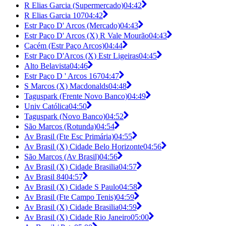
R Elias Garcia (Supermercado)
04:42
R Elias Garcia 107
04:42
Estr Paço D' Arcos (Mercado)
04:43
Estr Paço D' Arcos (X) R Vale Mourão
04:43
Cacém (Estr Paço Arcos)
04:44
Estr Paço D'Arcos (X) Estr Ligeiras
04:45
Alto Belavista
04:46
Estr Paço D ' Arcos 167
04:47
S Marcos (X) Macdonalds
04:48
Taguspark (Frente Novo Banco)
04:49
Univ Católica
04:50
Taguspark (Novo Banco)
04:52
São Marcos (Rotunda)
04:54
Av Brasil (Fte Esc Primária)
04:55
Av Brasil (X) Cidade Belo Horizonte
04:56
São Marcos (Av Brasil)
04:56
Av Brasil (X) Cidade Brasilia
04:57
Av Brasil 84
04:57
Av Brasil (X) Cidade S Paulo
04:58
Av Brasil (Fte Campo Tenis)
04:59
Av Brasil (X) Cidade Brasilia
04:59
Av Brasil (X) Cidade Rio Janeiro
05:00