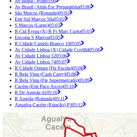
Av Brasil / Pcta
05:00
Av Brasil / Atrás Esc Preparatória
05:00
São Marcos (Rotunda)
05:01
Estr Sul Marcos 50a
05:02
S Marcos (Largo)
05:03
R Cid Évora (X) R Fr Marc Curto
05:03
Encosta S Marcos
05:05
R Cidade Castelo Branco 10
05:05
Av Cidade Lisboa (X) Cidade Covilhã
05:06
Av Cidade Lisboa 52
05:06
Av Cidade Lisboa 74
05:07
R Cidade Omura (Fte Escola)
05:08
R Bela Vista (Cash Carry)
05:08
R Bela Vista (Fte Supermercado)
05:09
Cacém (Estr Paço Arcos)
05:10
R De Angola 41
05:10
R Angola (Rotunda)
05:11
Agualva-Cacém (Estação) P3
05:12