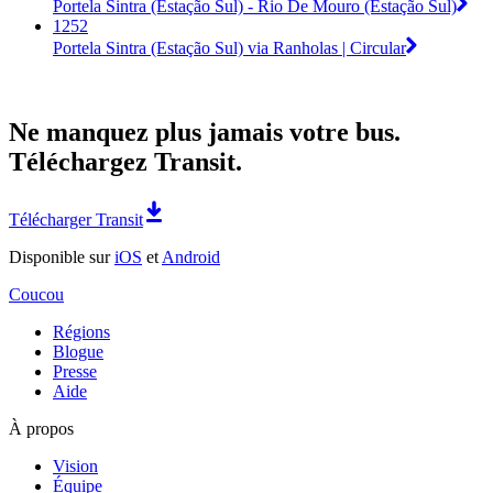
Portela Sintra (Estação Sul) - Rio De Mouro (Estação Sul)
1252
Portela Sintra (Estação Sul) via Ranholas | Circular
Ne manquez plus jamais votre bus.
Téléchargez Transit.
Télécharger Transit
Disponible sur
iOS
et
Android
Coucou
Régions
Blogue
Presse
Aide
À propos
Vision
Équipe