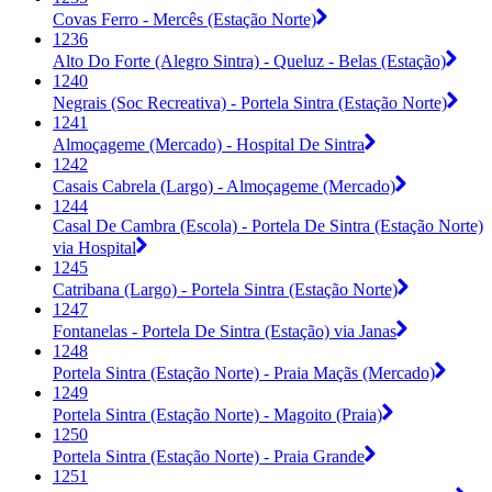
Covas Ferro - Mercês (Estação Norte)
1236
Alto Do Forte (Alegro Sintra) - Queluz - Belas (Estação)
1240
Negrais (Soc Recreativa) - Portela Sintra (Estação Norte)
1241
Almoçageme (Mercado) - Hospital De Sintra
1242
Casais Cabrela (Largo) - Almoçageme (Mercado)
1244
Casal De Cambra (Escola) - Portela De Sintra (Estação Norte)
via Hospital
1245
Catribana (Largo) - Portela Sintra (Estação Norte)
1247
Fontanelas - Portela De Sintra (Estação) via Janas
1248
Portela Sintra (Estação Norte) - Praia Maçãs (Mercado)
1249
Portela Sintra (Estação Norte) - Magoito (Praia)
1250
Portela Sintra (Estação Norte) - Praia Grande
1251