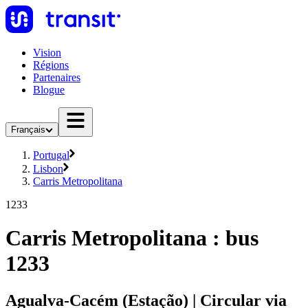
Vision
Régions
Partenaires
Blogue
Français
Portugal
Lisbon
Carris Metropolitana
1233
Carris Metropolitana : bus
1233
Agualva-Cacém (Estação) | Circular via