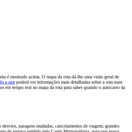
ana é mostrado acima. O mapa da rota dá-lhe uma visão geral de
do a app
poderá ver informações mais detalhadas sobre a rota num
os em tempo real no mapa da rota para saber quando o autocarro da
mo desvios, paragens mudadas, cancelamentos de viagem, grandes
rta de serviço emitido pela Carris Metropolitana, para que possa