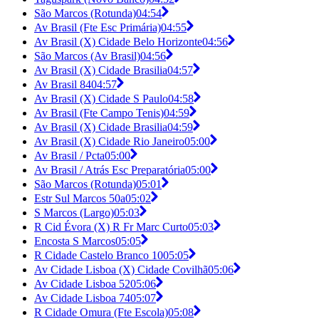
São Marcos (Rotunda)
04:54
Av Brasil (Fte Esc Primária)
04:55
Av Brasil (X) Cidade Belo Horizonte
04:56
São Marcos (Av Brasil)
04:56
Av Brasil (X) Cidade Brasilia
04:57
Av Brasil 84
04:57
Av Brasil (X) Cidade S Paulo
04:58
Av Brasil (Fte Campo Tenis)
04:59
Av Brasil (X) Cidade Brasilia
04:59
Av Brasil (X) Cidade Rio Janeiro
05:00
Av Brasil / Pcta
05:00
Av Brasil / Atrás Esc Preparatória
05:00
São Marcos (Rotunda)
05:01
Estr Sul Marcos 50a
05:02
S Marcos (Largo)
05:03
R Cid Évora (X) R Fr Marc Curto
05:03
Encosta S Marcos
05:05
R Cidade Castelo Branco 10
05:05
Av Cidade Lisboa (X) Cidade Covilhã
05:06
Av Cidade Lisboa 52
05:06
Av Cidade Lisboa 74
05:07
R Cidade Omura (Fte Escola)
05:08