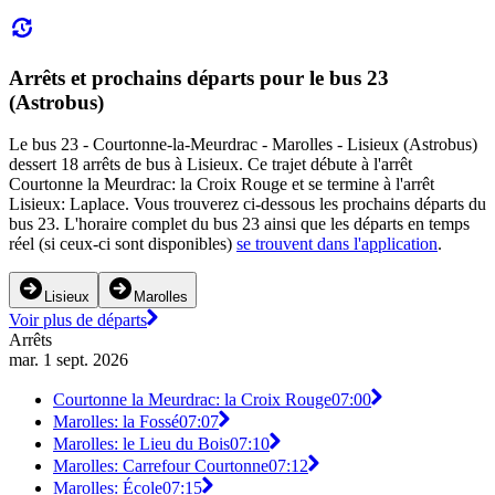
Arrêts et prochains départs pour le bus 23
(Astrobus)
Le bus 23 - Courtonne-la-Meurdrac - Marolles - Lisieux (Astrobus)
dessert 18 arrêts de bus à Lisieux. Ce trajet débute à l'arrêt
Courtonne la Meurdrac: la Croix Rouge et se termine à l'arrêt
Lisieux: Laplace. Vous trouverez ci-dessous les prochains départs du
bus 23. L'horaire complet du bus 23 ainsi que les départs en temps
réel (si ceux-ci sont disponibles)
se trouvent dans l'application
.
Lisieux
Marolles
Voir plus de départs
Arrêts
mar. 1 sept. 2026
Courtonne la Meurdrac: la Croix Rouge
07:00
Marolles: la Fossé
07:07
Marolles: le Lieu du Bois
07:10
Marolles: Carrefour Courtonne
07:12
Marolles: École
07:15