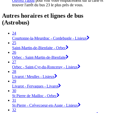
Ouvrez l'appli
pour voir votre emplacement sur la carte et
trouver l'arrêt du bus 23 le plus près de vous.
Autres horaires et lignes de bus
(Astrobus)
24
Courtonne-la-Meurdrac - Cordebugle - Lisieux
25
Saint-Martin-de-Bienfaite - Orbec
26
Orbec - Saint-Martin-de-Bienfaite
27
Orbec - Saint-Cyr-du-Ronceray - Lisieux
28
Livarot / Meulles - Lisieux
29
Livarot - Fervaques - Livarot
30
St Pierre de Mailloc - Orbec
31
St-Pierre - Crévecoeur-en-Auge - Lisieux
32