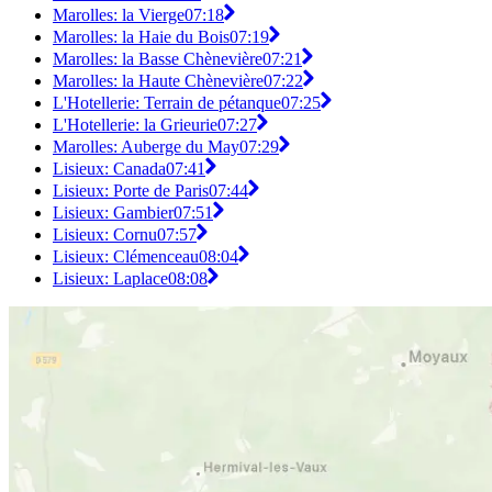
Marolles: la Vierge
07:18
Marolles: la Haie du Bois
07:19
Marolles: la Basse Chènevière
07:21
Marolles: la Haute Chènevière
07:22
L'Hotellerie: Terrain de pétanque
07:25
L'Hotellerie: la Grieurie
07:27
Marolles: Auberge du May
07:29
Lisieux: Canada
07:41
Lisieux: Porte de Paris
07:44
Lisieux: Gambier
07:51
Lisieux: Cornu
07:57
Lisieux: Clémenceau
08:04
Lisieux: Laplace
08:08