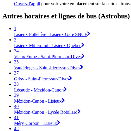
Ouvrez l'appli
pour voir votre emplacement sur la carte et trouve
Autres horaires et lignes de bus (Astrobus)
1
Lisieux Folletière - Lisieux Gare SNCF
2
Lisieux Mitterrand - Lisieux Québec
34
Vieux Fumé - Saint-Pierre-sur-Dives
35
Vaudeloges - Saint-Pierre-sur-Dives
37
Grisy - Saint-Pierre-sur-Dives
38
Lécaude - Mézidon-Canon
39
Mézidon-Canon - Lisieux
40
Mézidon-Canon - Lycée Robillard
41
Méry-Corbon - Lisieux
42