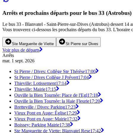
Arrêts et prochains départs pour le bus 33 (Astrobus)
Le bus 33 - Blanvatel - Saint-Pierre-sur-Dives (Astrobus) dessert 14 arr
Vous trouverez ci-dessous les prochains départs du bus 33. L'horaire c
Ste Marguerite de Viette
St Pierre sur Dives
Voir plus de départs
Arrêts
mar. 1 sept. 2026
St Pierre / Dives: Collège Ste Thérèse
17:00
St Pierre / Dives Collège J Prévert
17:04
Thieville: Lotissement
17:14
Thieville: Mairie
17:15
Ouville la Bien Tournée: Place de l'Egl
17:18
Ouville la Bien Tournée: la Haie Fleurie
17:20
Bretteville / Dives: Parking
17:23
Vieux Pont en Auge: Église
17:29
Vieux Pont en Auge: Mairie
17:32
Boissey: Parking Mairie
17:38
Ste Marguerite de Viette: Blanvatel Rese
17:42