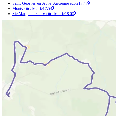
Saint-Georges-en-Auge: Ancienne école
17:47
Montviette: Mairie
17:53
Ste Marguerite de Viette: Mairie
18:00