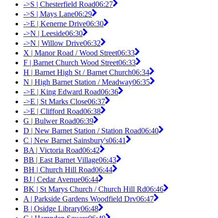
->S | Chesterfield Road
06:27
->S | Mays Lane
06:29
->E | Kenerne Drive
06:30
->N | Leeside
06:30
->N | Willow Drive
06:32
X | Manor Road / Wood Street
06:33
F | Barnet Church Wood Street
06:33
H | Barnet High St / Barnet Church
06:34
N | High Barnet Station / Meadway
06:35
->E | King Edward Road
06:36
->E | St Marks Close
06:37
->E | Clifford Road
06:38
G | Bulwer Road
06:39
D | New Barnet Station / Station Road
06:40
C | New Barnet Sainsbury's
06:41
BA | Victoria Road
06:42
BB | East Barnet Village
06:43
BH | Church Hill Road
06:44
BJ | Cedar Avenue
06:44
BK | St Marys Church / Church Hill Rd
06:46
A | Parkside Gardens Woodfield Drv
06:47
B | Osidge Library
06:48