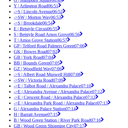
G | Hampden Square
06:49
Y | Arlington Road
06:51
->S | Lincoln Avenue
06:52
->SW | Morton Way
06:53
->S | Brookdale
06:54
E | Betstyle Circus
06:55
S | Betstyle Road Arnos Grove
06:56
T | Arnos Grove Station
06:57
GP | Telford Road Palmers Green
07:00
GK | Bowes Road
07:02
GB | York Road
07:04
BB | Bounds Green
07:05
GZ | Woodfield Way
07:06
->S | Albert Road Muswell Hill
07:08
->SW | Victoria Road
07:09
->E | Talbot Road / Alexandra Palace
07:10
->E | Alexandra Avenue / Alexandra Palace
07:12
->E | Crescent Road / Alexandra Palace
07:12
->E | Alexandra Park Road / Alexandra Palace
07:13
G | Alexandra Palace Station
07:14
H | Barratt Avenue
07:15
B | Wood Green Station / River Park Road
07:16
GB | Wood Green Shopping City
07:17