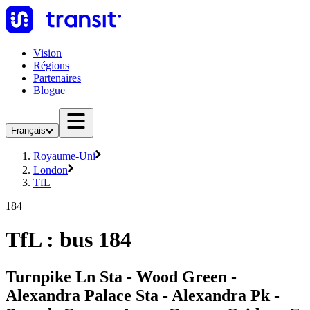
Vision
Régions
Partenaires
Blogue
Français
Royaume-Uni
London
TfL
184
TfL : bus 184
Turnpike Ln Sta - Wood Green -
Alexandra Palace Sta - Alexandra Pk -