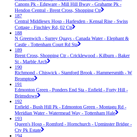
Canons Pk - Edgware - Mill Hill Bway - Grahame Pk -
Hendon Central - Brent Cross, Shopping Ctr
187
Central Middlesex Hosp - Harlesden - Kensal Rise - Swiss
Cottage - Finchley Rd, 02 Ctr
188
N Greenwich - Surrey Quays - Canada Water - Elephant &
Castle - Tottenham Court Rd Sta
189
Brent Cross, Shopping Ctr - Cricklewood - Kilburn - Baker
St - Marble Arch
190
Richmond - Chiswick - Stamford Brook - Hammersmith - W
Brompton
191
Edmonton Green - Ponders End Sta - Enfield - Forty Hill -
Brimsdown
192
Enfield - Bush Hill Pk - Edmonton Green - Montagu Rd -
Meridian Water - Watermead Way - Tottenham Hale
193
Queen's Hosp - Romford - Hornchurch - Upminster Bridge -
Cty Pk Estate
194