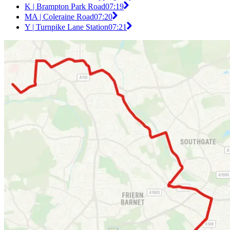
K | Brampton Park Road
07:19
MA | Coleraine Road
07:20
Y | Turnpike Lane Station
07:21