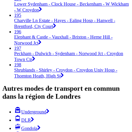
Lower Sydenham - Clock House - Beckenham - W Wickham
- W Croydon
195
Charville Ln Estate - Hayes - Ealing Hosp - Hanwell -
Brentford, Cty Court
196
Elephant & Castle - Vauxhall - Brixton - Herne Hill -
Norwood Jct
197
Peckham - Dulwich - Sydenham - Norwood Jct - Croydon
Town Ctr
198
Shrublands - Shirley - Croydon - Croydon Univ Hosp -
Thornton Heath, High St
Autres modes de transport en commun
dans la région de Londres
Underground
DLR
Gondola