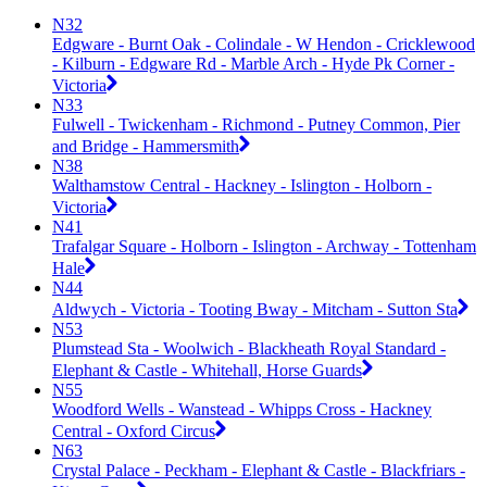
N32
Edgware - Burnt Oak - Colindale - W Hendon - Cricklewood
- Kilburn - Edgware Rd - Marble Arch - Hyde Pk Corner -
Victoria
N33
Fulwell - Twickenham - Richmond - Putney Common, Pier
and Bridge - Hammersmith
N38
Walthamstow Central - Hackney - Islington - Holborn -
Victoria
N41
Trafalgar Square - Holborn - Islington - Archway - Tottenham
Hale
N44
Aldwych - Victoria - Tooting Bway - Mitcham - Sutton Sta
N53
Plumstead Sta - Woolwich - Blackheath Royal Standard -
Elephant & Castle - Whitehall, Horse Guards
N55
Woodford Wells - Wanstead - Whipps Cross - Hackney
Central - Oxford Circus
N63
Crystal Palace - Peckham - Elephant & Castle - Blackfriars -