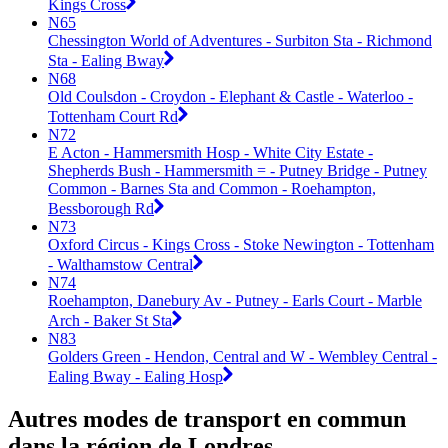
Kings Cross
N65
Chessington World of Adventures - Surbiton Sta - Richmond
Sta - Ealing Bway
N68
Old Coulsdon - Croydon - Elephant & Castle - Waterloo -
Tottenham Court Rd
N72
E Acton - Hammersmith Hosp - White City Estate -
Shepherds Bush - Hammersmith = - Putney Bridge - Putney
Common - Barnes Sta and Common - Roehampton,
Bessborough Rd
N73
Oxford Circus - Kings Cross - Stoke Newington - Tottenham
- Walthamstow Central
N74
Roehampton, Danebury Av - Putney - Earls Court - Marble
Arch - Baker St Sta
N83
Golders Green - Hendon, Central and W - Wembley Central -
Ealing Bway - Ealing Hosp
Autres modes de transport en commun
dans la région de Londres