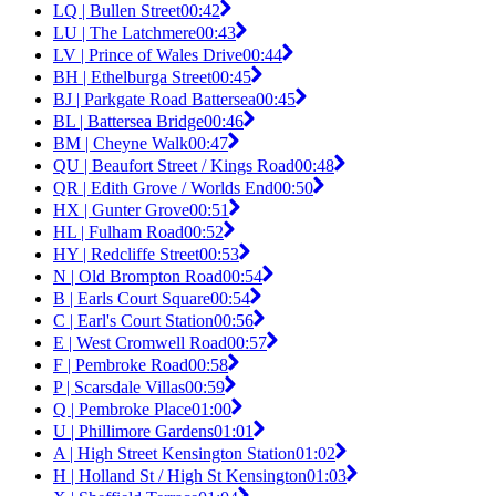
LQ | Bullen Street
00:42
LU | The Latchmere
00:43
LV | Prince of Wales Drive
00:44
BH | Ethelburga Street
00:45
BJ | Parkgate Road Battersea
00:45
BL | Battersea Bridge
00:46
BM | Cheyne Walk
00:47
QU | Beaufort Street / Kings Road
00:48
QR | Edith Grove / Worlds End
00:50
HX | Gunter Grove
00:51
HL | Fulham Road
00:52
HY | Redcliffe Street
00:53
N | Old Brompton Road
00:54
B | Earls Court Square
00:54
C | Earl's Court Station
00:56
E | West Cromwell Road
00:57
F | Pembroke Road
00:58
P | Scarsdale Villas
00:59
Q | Pembroke Place
01:00
U | Phillimore Gardens
01:01
A | High Street Kensington Station
01:02
H | Holland St / High St Kensington
01:03