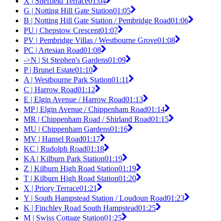
X | Sheffield Terrace
01:04
G | Notting Hill Gate Station
01:05
B | Notting Hill Gate Station / Pembridge Road
01:06
PU | Chepstow Crescent
01:07
PV | Pembridge Villas / Westbourne Grove
01:08
PC | Artesian Road
01:08
->N | St Stephen's Gardens
01:09
P | Brunel Estate
01:10
A | Westbourne Park Station
01:11
C | Harrow Road
01:12
E | Elgin Avenue / Harrow Road
01:13
MP | Elgin Avenue / Chippenham Road
01:14
MR | Chippenham Road / Shirland Road
01:15
MU | Chippenham Gardens
01:16
MV | Hansel Road
01:17
KC | Rudolph Road
01:18
KA | Kilburn Park Station
01:19
Z | Kilburn High Road Station
01:19
T | Kilburn High Road Station
01:20
X | Priory Terrace
01:21
Y | South Hampstead Station / Loudoun Road
01:23
K | Finchley Road South Hampstead
01:25
M | Swiss Cottage Station
01:25