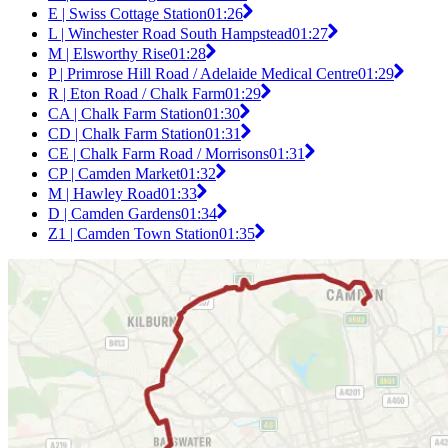
E | Swiss Cottage Station
01:26
L | Winchester Road South Hampstead
01:27
M | Elsworthy Rise
01:28
P | Primrose Hill Road / Adelaide Medical Centre
01:29
R | Eton Road / Chalk Farm
01:29
CA | Chalk Farm Station
01:30
CD | Chalk Farm Station
01:31
CE | Chalk Farm Road / Morrisons
01:31
CP | Camden Market
01:32
M | Hawley Road
01:33
D | Camden Gardens
01:34
Z1 | Camden Town Station
01:35