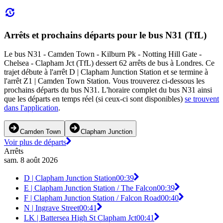
Arrêts et prochains départs pour le bus N31 (TfL)
Le bus N31 - Camden Town - Kilburn Pk - Notting Hill Gate -
Chelsea - Clapham Jct (TfL) dessert 62 arrêts de bus à Londres. Ce
trajet débute à l'arrêt D | Clapham Junction Station et se termine à
l'arrêt Z1 | Camden Town Station. Vous trouverez ci-dessous les
prochains départs du bus N31. L'horaire complet du bus N31 ainsi
que les départs en temps réel (si ceux-ci sont disponibles)
se trouvent
dans l'application
.
Camden Town
Clapham Junction
Voir plus de départs
Arrêts
sam. 8 août 2026
D | Clapham Junction Station
00:39
E | Clapham Junction Station / The Falcon
00:39
F | Clapham Junction Station / Falcon Road
00:40
N | Ingrave Street
00:41
LK | Battersea High St Clapham Jct
00:41