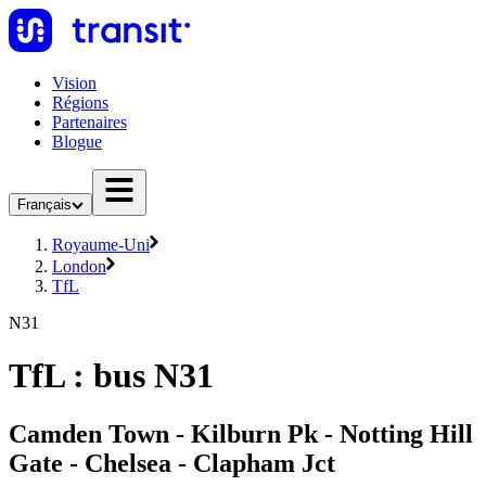
Vision
Régions
Partenaires
Blogue
Français
Royaume-Uni
London
TfL
N31
TfL : bus N31
Camden Town - Kilburn Pk - Notting Hill
Gate - Chelsea - Clapham Jct