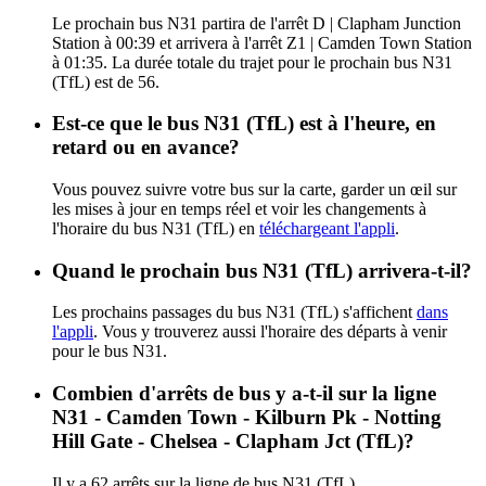
Le prochain bus N31 partira de l'arrêt D | Clapham Junction
Station à 00:39 et arrivera à l'arrêt Z1 | Camden Town Station
à 01:35. La durée totale du trajet pour le prochain bus N31
(TfL) est de 56.
Est-ce que le bus N31 (TfL) est à l'heure, en
retard ou en avance?
Vous pouvez suivre votre bus sur la carte, garder un œil sur
les mises à jour en temps réel et voir les changements à
l'horaire du bus N31 (TfL) en
téléchargeant l'appli
.
Quand le prochain bus N31 (TfL) arrivera-t-il?
Les prochains passages du bus N31 (TfL) s'affichent
dans
l'appli
. Vous y trouverez aussi l'horaire des départs à venir
pour le bus N31.
Combien d'arrêts de bus y a-t-il sur la ligne
N31 - Camden Town - Kilburn Pk - Notting
Hill Gate - Chelsea - Clapham Jct (TfL)?
Il y a 62 arrêts sur la ligne de bus N31 (TfL).