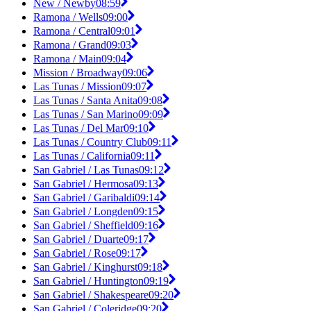
New / Newby
08:59
Ramona / Wells
09:00
Ramona / Central
09:01
Ramona / Grand
09:03
Ramona / Main
09:04
Mission / Broadway
09:06
Las Tunas / Mission
09:07
Las Tunas / Santa Anita
09:08
Las Tunas / San Marino
09:09
Las Tunas / Del Mar
09:10
Las Tunas / Country Club
09:11
Las Tunas / California
09:11
San Gabriel / Las Tunas
09:12
San Gabriel / Hermosa
09:13
San Gabriel / Garibaldi
09:14
San Gabriel / Longden
09:15
San Gabriel / Sheffield
09:16
San Gabriel / Duarte
09:17
San Gabriel / Rose
09:17
San Gabriel / Kinghurst
09:18
San Gabriel / Huntington
09:19
San Gabriel / Shakespeare
09:20
San Gabriel / Coleridge
09:20