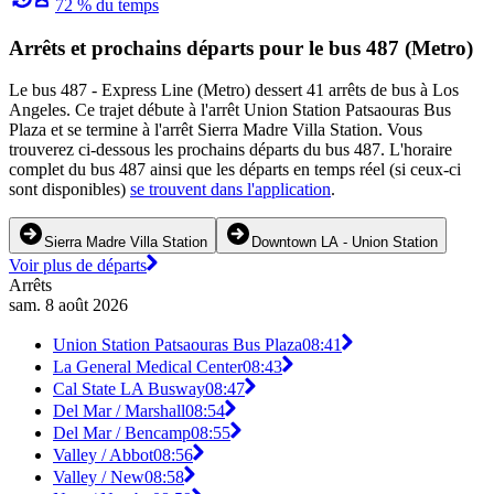
72 % du temps
Arrêts et prochains départs pour le bus 487 (Metro)
Le bus 487 - Express Line (Metro) dessert 41 arrêts de bus à Los
Angeles. Ce trajet débute à l'arrêt Union Station Patsaouras Bus
Plaza et se termine à l'arrêt Sierra Madre Villa Station. Vous
trouverez ci-dessous les prochains départs du bus 487. L'horaire
complet du bus 487 ainsi que les départs en temps réel (si ceux-ci
sont disponibles)
se trouvent dans l'application
.
Sierra Madre Villa Station
Downtown LA - Union Station
Voir plus de départs
Arrêts
sam. 8 août 2026
Union Station Patsaouras Bus Plaza
08:41
La General Medical Center
08:43
Cal State LA Busway
08:47
Del Mar / Marshall
08:54
Del Mar / Bencamp
08:55
Valley / Abbot
08:56
Valley / New
08:58