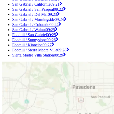
San Gabriel / California
09:21
San Gabriel / San Pasqual
09:22
San Gabriel / Del Mar
09:23
San Gabriel / Morningside
09:24
San Gabriel / Colorado
09:24
San Gabriel / Walnut
09:25
Foothill / San Gabriel
09:25
Foothill / Sunnyslope
09:26
Foothill / Kinneloa
09:27
Foothill / Sierra Madre Villa
09:28
Sierra Madre Villa Station
09:29