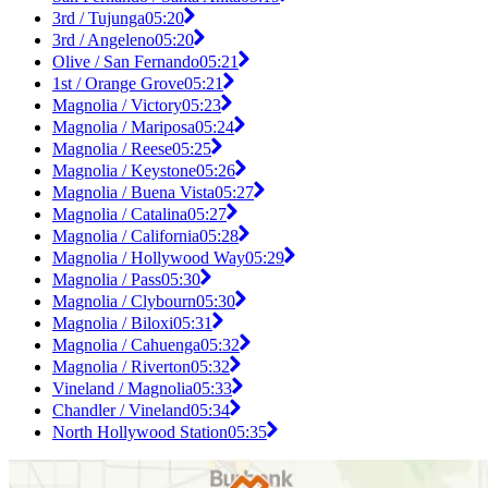
3rd / Tujunga
05:20
3rd / Angeleno
05:20
Olive / San Fernando
05:21
1st / Orange Grove
05:21
Magnolia / Victory
05:23
Magnolia / Mariposa
05:24
Magnolia / Reese
05:25
Magnolia / Keystone
05:26
Magnolia / Buena Vista
05:27
Magnolia / Catalina
05:27
Magnolia / California
05:28
Magnolia / Hollywood Way
05:29
Magnolia / Pass
05:30
Magnolia / Clybourn
05:30
Magnolia / Biloxi
05:31
Magnolia / Cahuenga
05:32
Magnolia / Riverton
05:32
Vineland / Magnolia
05:33
Chandler / Vineland
05:34
North Hollywood Station
05:35