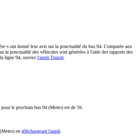
r·ère·s ont donné leur avis sur la ponctualité du bus 94. Comparée aux
sur la ponctualité des véhicules sont générées à l'aide des rapports des
 la ligne 94, ouvrez
l'appli Transit
.
et pour le prochain bus 94 (Metro) est de 59.
4 (Metro) en
téléchargeant l'appli
.