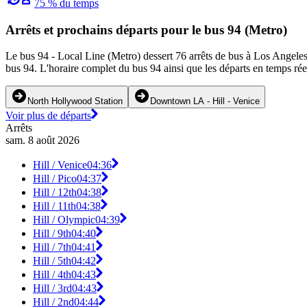
75 % du temps
Arrêts et prochains départs pour le bus 94 (Metro)
Le bus 94 - Local Line (Metro) dessert 76 arrêts de bus à Los Angeles. 
bus 94. L'horaire complet du bus 94 ainsi que les départs en temps rée
North Hollywood Station
Downtown LA - Hill - Venice
Voir plus de départs
Arrêts
sam. 8 août 2026
Hill / Venice
04:36
Hill / Pico
04:37
Hill / 12th
04:38
Hill / 11th
04:38
Hill / Olympic
04:39
Hill / 9th
04:40
Hill / 7th
04:41
Hill / 5th
04:42
Hill / 4th
04:43
Hill / 3rd
04:43
Hill / 2nd
04:44