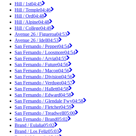
Hill / 1st
04:45
Hill / Temple
04:46
Hill / Ord
04:48
Hill / Alpine
04:48
Hill / College
04:49
Avenue 26 / Figueroa
04:53
Avenue 26 / Idell
04:53
San Fernando / Pepper
04:54
San Fernando / Loosmore
04:54
San Fernando / Arvia
04:55
San Fernando / Future
04:56
San Fernando / Macon
04:56
San Fernando / Division
04:56
San Fernando / Verdugo
04:57
San Fernando / Hallett
04:58
San Fernando / Edward
04:58
San Fernando / Glendale Fwy
04:58
San Fernando / Fletcher
04:59
San Fernando / Treadwell
05:00
San Fernando / Brand
05:02
Brand / Eulalia
05:02
Brand / Los Feliz
05:03