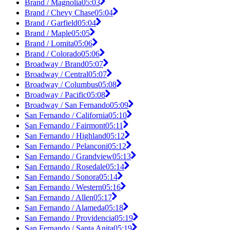
Brand / Magnolia
05:03
Brand / Chevy Chase
05:04
Brand / Garfield
05:04
Brand / Maple
05:05
Brand / Lomita
05:06
Brand / Colorado
05:06
Broadway / Brand
05:07
Broadway / Central
05:07
Broadway / Columbus
05:08
Broadway / Pacific
05:08
Broadway / San Fernando
05:09
San Fernando / California
05:10
San Fernando / Fairmont
05:11
San Fernando / Highland
05:12
San Fernando / Pelanconi
05:12
San Fernando / Grandview
05:13
San Fernando / Rosedale
05:14
San Fernando / Sonora
05:14
San Fernando / Western
05:16
San Fernando / Allen
05:17
San Fernando / Alameda
05:18
San Fernando / Providencia
05:19
San Fernando / Santa Anita
05:19