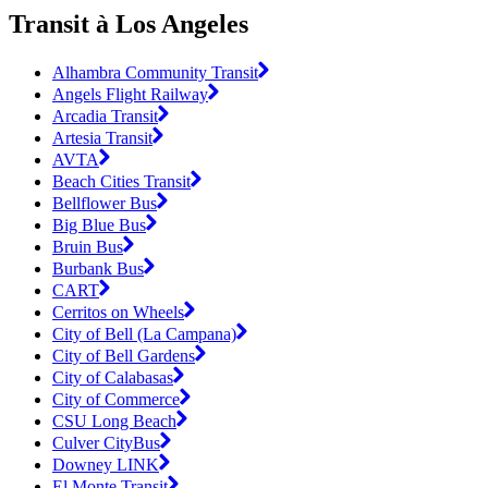
Transit à Los Angeles
Alhambra Community Transit
Angels Flight Railway
Arcadia Transit
Artesia Transit
AVTA
Beach Cities Transit
Bellflower Bus
Big Blue Bus
Bruin Bus
Burbank Bus
CART
Cerritos on Wheels
City of Bell (La Campana)
City of Bell Gardens
City of Calabasas
City of Commerce
CSU Long Beach
Culver CityBus
Downey LINK
El Monte Transit