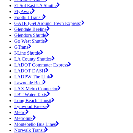
El Sol East LA Shuttle
FlyAway
Foothill Transit
GATE (Get Around Town Express)
Glendale Beeline
Glendora Shuttle
Go West Shuttle
GTrans
I-Line Shuttle
LA County Shuttles
LADOT Commuter Express
LADOT DASH
LADPW The Link
Lawndale Beat
LAX Metro Connector
LBT Water Taxis
Long Beach Transit
Lynwood Breeze
Metro
Metrolink
Montebello Bus Lines
Norwalk Transit